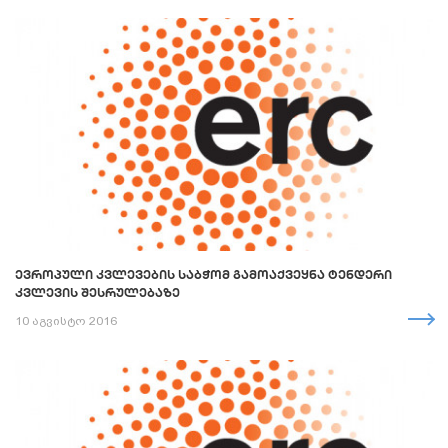
ᲔᲕᲠᲝᲞᲣᲚᲘ ᲙᲕᲚᲔᲕᲔᲑᲘᲡ ᲡᲐᲑᲭᲝᲛ ᲒᲐᲛᲝᲐᲥᲕᲔᲧᲜᲐ ᲢᲔᲜᲓᲔᲠᲘ
ᲙᲕᲚᲔᲕᲘᲡ ᲨᲔᲡᲠᲣᲚᲔᲑᲐᲖᲔ
10 აგვისტო 2016