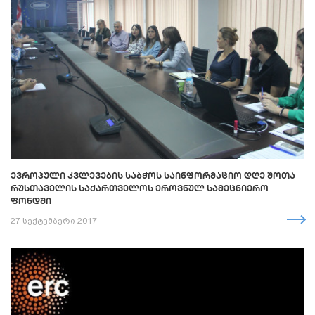
ᲔᲕᲠᲝᲞᲣᲚᲘ ᲙᲕᲚᲔᲕᲔᲑᲘᲡ ᲡᲐᲑᲭᲝᲡ ᲡᲐᲘᲜᲤᲝᲠᲛᲐᲪᲘᲝ ᲓᲦᲔ ᲨᲝᲗᲐ
ᲠᲣᲡᲗᲐᲕᲔᲚᲘᲡ ᲡᲐᲥᲐᲠᲗᲕᲔᲚᲝᲡ ᲔᲠᲝᲕᲜᲣᲚ ᲡᲐᲛᲔᲪᲜᲘᲔᲠᲝ
ᲤᲝᲜᲓᲨᲘ
27 სექტემბერი 2017