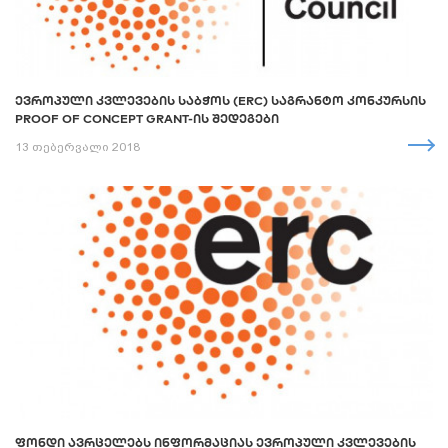
ᲔᲕᲠᲝᲞᲣᲚᲘ ᲙᲕᲚᲔᲕᲔᲑᲘᲡ ᲡᲐᲑᲭᲝᲡ (ERC) ᲡᲐᲒᲠᲐᲜᲢᲝ ᲙᲝᲜᲙᲣᲠᲡᲘᲡ
PROOF OF CONCEPT GRANT-ᲘᲡ ᲨᲔᲓᲔᲒᲔᲑᲘ
13 თებერვალი 2018
ᲤᲝᲜᲓᲘ ᲐᲕᲠᲪᲔᲚᲔᲑᲡ ᲘᲜᲤᲝᲠᲛᲐᲪᲘᲐᲡ ᲔᲕᲠᲝᲞᲣᲚᲘ ᲙᲕᲚᲔᲕᲔᲑᲘᲡ