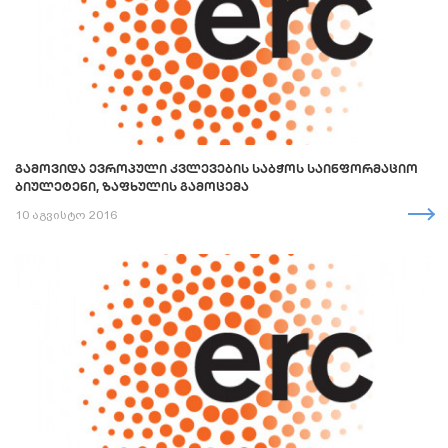
ᲒᲐᲛᲝᲕᲘᲓᲐ ᲔᲕᲠᲝᲞᲣᲚᲘ ᲙᲕᲚᲔᲕᲔᲑᲘᲡ ᲡᲐᲑᲭᲝᲡ ᲡᲐᲘᲜᲤᲝᲠᲛᲐᲪᲘᲝ
ᲑᲘᲣᲚᲔᲢᲔᲜᲘ, ᲖᲐᲤᲮᲣᲚᲘᲡ ᲒᲐᲛᲝᲪᲔᲛᲐ
10 აგვისტო 2016