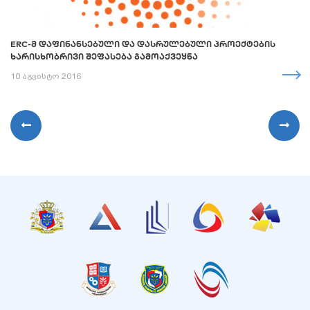
ERC-Მ ᲓᲐᲤᲘᲜᲐᲜᲡᲔᲑᲣᲚᲘ ᲓᲐ ᲓᲐᲡᲠᲣᲚᲔᲑᲣᲚᲘ ᲞᲠᲝᲔᲥᲢᲔᲑᲘᲡ
ᲮᲐᲠᲘᲡᲮᲝᲑᲠᲘᲕᲘ ᲨᲔᲤᲐᲡᲔᲑᲐ ᲒᲐᲛᲝᲐᲥᲕᲔᲧᲜᲐ
10 აგვისტო 2016