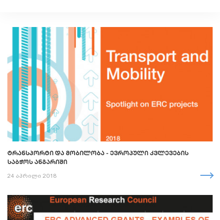
ᲢᲠᲐᲜᲡᲞᲝᲠᲢᲘ ᲓᲐ ᲛᲝᲑᲘᲚᲝᲑᲐ - ᲔᲕᲠᲝᲞᲣᲚᲘ ᲙᲕᲚᲔᲕᲔᲑᲘᲡ
ᲡᲐᲑᲭᲝᲡ ᲐᲜᲒᲐᲠᲘᲨᲘ
24 აპრილი 2018