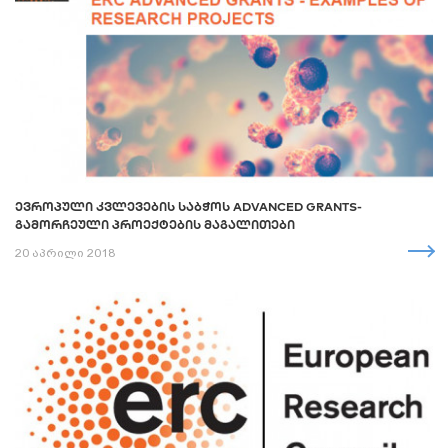
ᲔᲕᲠᲝᲞᲣᲚᲘ ᲙᲕᲚᲔᲕᲔᲑᲘᲡ ᲡᲐᲑᲭᲝᲡ ADVANCED GRANTS-
ᲒᲐᲛᲝᲠᲩᲔᲣᲚᲘ ᲞᲠᲝᲔᲥᲢᲔᲑᲘᲡ ᲛᲐᲒᲐᲚᲘᲗᲔᲑᲘ
20 აპრილი 2018