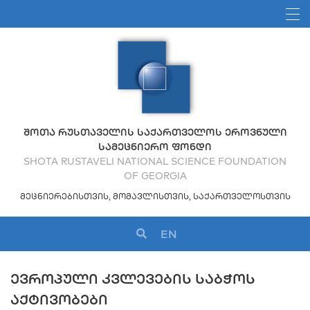
ᲨᲝᲗᲐ ᲠᲣᲡᲗᲐᲕᲔᲚᲘᲡ ᲡᲐᲥᲐᲠᲗᲕᲔᲚᲝᲡ ᲔᲠᲝᲕᲜᲣᲚᲘ
ᲡᲐᲛᲔᲪᲜᲘᲔᲠᲝ ᲤᲝᲜᲓᲘ
SHOTA RUSTAVELI NATIONAL SCIENCE FOUNDATION
OF GEORGIA
ᲛᲔᲪᲜᲘᲔᲠᲔᲑᲘᲡᲗᲕᲘᲡ, ᲛᲝᲛᲐᲕᲚᲘᲡᲗᲕᲘᲡ, ᲡᲐᲥᲐᲠᲗᲕᲔᲚᲝᲡᲗᲕᲘᲡ
EN
ᲔᲕᲠᲝᲞᲣᲚᲘ ᲙᲕᲚᲔᲕᲔᲑᲘᲡ ᲡᲐᲑᲭᲝᲡ
ᲐᲥᲢᲘᲕᲝᲑᲔᲑᲘ