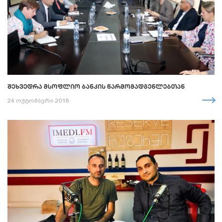
ᲨᲔᲮᲕᲔᲓᲠᲐ ᲛᲡᲝᲤᲚᲘᲝ ᲑᲐᲜᲙᲘᲡ ᲬᲐᲠᲛᲝᲛᲐᲓᲒᲔᲜᲚᲔᲑᲗᲐᲜ
24 ოქტომბერი 2018