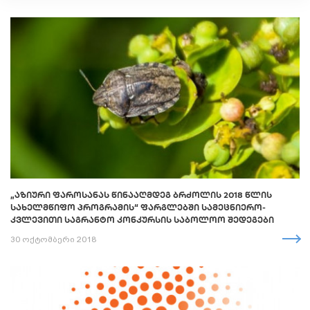
„ᲐᲖᲘᲣᲠᲘ ᲤᲐᲠᲝᲡᲐᲜᲐᲡ ᲬᲘᲜᲐᲐᲦᲛᲓᲔᲒ ᲑᲠᲫᲝᲚᲘᲡ 2018 ᲬᲚᲘᲡ
ᲡᲐᲮᲔᲚᲛᲬᲘᲤᲝ ᲞᲠᲝᲒᲠᲐᲛᲘᲡ“ ᲤᲐᲠᲒᲚᲔᲑᲨᲘ ᲡᲐᲛᲔᲪᲜᲘᲔᲠᲝ-
ᲙᲕᲚᲔᲕᲘᲗᲘ ᲡᲐᲒᲠᲐᲜᲢᲝ ᲙᲝᲜᲙᲣᲠᲡᲘᲡ ᲡᲐᲑᲝᲚᲝᲝ ᲨᲔᲓᲔᲒᲔᲑᲘ
30 ოქტომბერი 2018