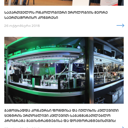
ᲡᲐᲥᲐᲠᲗᲕᲔᲚᲝᲡ ᲝᲜᲙᲝᲚᲝᲒᲘᲣᲠᲘ ᲣᲠᲝᲚᲝᲒᲘᲘᲡ ᲛᲔᲝᲠᲔ
ᲡᲐᲔᲠᲗᲐᲨᲝᲠᲘᲡᲝ ᲙᲝᲜᲒᲠᲔᲡᲘ
26 ოქტომბერი 2018
ᲒᲐᲛᲝᲪᲮᲐᲓᲓᲐ ᲙᲝᲜᲙᲣᲠᲡᲘ ᲤᲝᲜᲓᲘᲡᲐ ᲓᲐ ᲘᲣᲚᲘᲮᲘᲡ ᲙᲕᲚᲔᲕᲘᲗᲘ
ᲪᲔᲜᲢᲠᲘᲡ ᲔᲠᲗᲝᲑᲚᲘᲕᲘ ᲙᲕᲚᲔᲕᲘᲗ-ᲡᲐᲒᲐᲜᲛᲐᲜᲐᲗᲚᲔᲑᲚᲝ
ᲞᲠᲝᲒᲠᲐᲛᲐ ᲛᲐᲒᲘᲡᲢᲠᲐᲜᲢᲔᲑᲘᲡᲐ ᲓᲐ ᲓᲝᲥᲢᲝᲠᲐᲜᲢᲔᲑᲘᲡᲗᲕᲘᲡ!