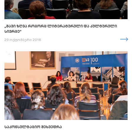
„ᲨᲐᲕᲘ ᲖᲦᲕᲐ ᲠᲝᲒᲝᲠᲪ ᲚᲘᲢᲔᲠᲐᲢᲣᲠᲣᲚᲘ ᲓᲐ ᲙᲣᲚᲢᲣᲠᲣᲚᲘ
ᲡᲘᲕᲠᲪᲔ“
29 ოქტომბერი 2018
ᲡᲐᲙᲝᲜᲡᲣᲚᲢᲐᲪᲘᲝ ᲨᲔᲮᲕᲔᲓᲠᲐ