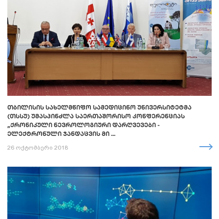
ᲗᲑᲘᲚᲘᲡᲘᲡ ᲡᲐᲮᲔᲚᲛᲬᲘᲤᲝ ᲡᲐᲛᲔᲓᲘᲪᲘᲜᲝ ᲣᲜᲘᲕᲔᲠᲡᲘᲢᲔᲢᲛᲐ
(ᲗᲡᲡᲣ) ᲣᲛᲐᲡᲞᲘᲜᲫᲚᲐ ᲡᲐᲔᲠᲗᲐᲨᲝᲠᲘᲡᲝ ᲙᲝᲜᲤᲔᲠᲔᲜᲪᲘᲐᲡ
„ᲥᲠᲝᲜᲘᲙᲣᲚᲘ ᲜᲔᲕᲠᲝᲚᲝᲒᲘᲣᲠᲘ ᲓᲐᲠᲦᲕᲔᲕᲔᲑᲘ -
ᲔᲚᲔᲥᲢᲠᲝᲜᲣᲚᲘ ᲯᲐᲜᲓᲐᲪᲕᲘᲡ ᲛᲘ ...
26 ოქტომბერი 2018