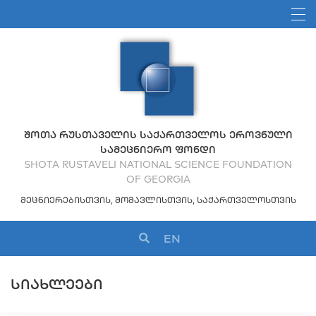
ᲨᲝᲗᲐ ᲠᲣᲡᲗᲐᲕᲔᲚᲘᲡ ᲡᲐᲥᲐᲠᲗᲕᲔᲚᲝᲡ ᲔᲠᲝᲕᲜᲣᲚᲘ
ᲡᲐᲛᲔᲪᲜᲘᲔᲠᲝ ᲤᲝᲜᲓᲘ
SHOTA RUSTAVELI NATIONAL SCIENCE FOUNDATION
OF GEORGIA
ᲛᲔᲪᲜᲘᲔᲠᲔᲑᲘᲡᲗᲕᲘᲡ, ᲛᲝᲛᲐᲕᲚᲘᲡᲗᲕᲘᲡ, ᲡᲐᲥᲐᲠᲗᲕᲔᲚᲝᲡᲗᲕᲘᲡ
EN
ᲡᲘᲐᲮᲚᲔᲔᲑᲘ