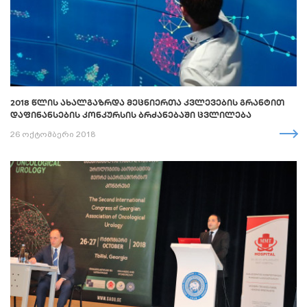
2018 ᲬᲚᲘᲡ ᲐᲮᲐᲚᲒᲐᲖᲠᲓᲐ ᲛᲔᲪᲜᲘᲔᲠᲗᲐ ᲙᲕᲚᲔᲕᲔᲑᲘᲡ ᲒᲠᲐᲜᲢᲘᲗ
ᲓᲐᲤᲘᲜᲐᲜᲡᲔᲑᲘᲡ ᲙᲝᲜᲙᲣᲠᲡᲘᲡ ᲑᲠᲫᲐᲜᲔᲑᲐᲨᲘ ᲪᲕᲚᲘᲚᲔᲑᲐ
26 ოქტომბერი 2018