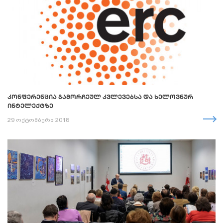
ᲙᲝᲜᲤᲔᲠᲔᲜᲪᲘᲐ ᲒᲐᲛᲝᲠᲩᲔᲣᲚ ᲙᲕᲚᲔᲕᲔᲑᲡᲐ ᲓᲐ ᲮᲔᲚᲝᲕᲜᲣᲠ
ᲘᲜᲢᲔᲚᲔᲥᲢᲖᲔ
29 ოქტომბერი 2018