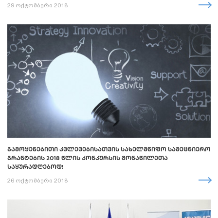
29 ოქტომბერი 2018
ᲒᲐᲛᲝᲧᲔᲜᲔᲑᲘᲗᲘ ᲙᲕᲚᲔᲕᲔᲑᲘᲡᲐᲗᲕᲘᲡ ᲡᲐᲮᲔᲚᲛᲬᲘᲤᲝ ᲡᲐᲛᲔᲪᲜᲘᲔᲠᲝ
ᲒᲠᲐᲜᲢᲔᲑᲘᲡ 2018 ᲬᲚᲘᲡ ᲙᲝᲜᲙᲣᲠᲡᲘᲡ ᲛᲝᲜᲐᲬᲘᲚᲔᲗᲐ
ᲡᲐᲧᲣᲠᲐᲓᲦᲔᲑᲝᲓ!
26 ოქტომბერი 2018