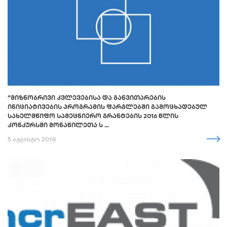
“ᲛᲘᲖᲜᲝᲑᲠᲘᲕᲘ ᲙᲕᲚᲔᲕᲔᲑᲘᲡᲐ ᲓᲐ ᲒᲐᲜᲕᲘᲗᲐᲠᲔᲑᲘᲡ
ᲘᲜᲘᲪᲘᲐᲢᲘᲕᲔᲑᲘᲡ ᲞᲠᲝᲒᲠᲐᲛᲘᲡ ᲤᲐᲠᲒᲚᲔᲑᲨᲘ ᲒᲐᲛᲝᲪᲮᲐᲓᲔᲑᲣᲚ
ᲡᲐᲮᲔᲚᲛᲬᲘᲤᲝ ᲡᲐᲛᲔᲪᲜᲘᲔᲠᲝ ᲒᲠᲐᲜᲢᲔᲑᲘᲡ 2016 ᲬᲚᲘᲡ
ᲙᲝᲜᲙᲣᲠᲡᲨᲘ ᲛᲝᲜᲐᲬᲘᲚᲔᲗᲐ Ს ...
5 აგვისტო 2016