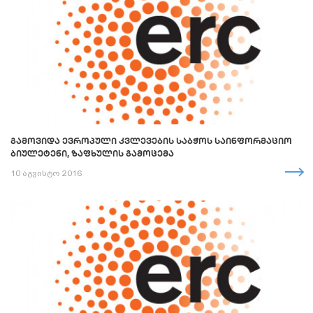
ᲒᲐᲛᲝᲕᲘᲓᲐ ᲔᲕᲠᲝᲞᲣᲚᲘ ᲙᲕᲚᲔᲕᲔᲑᲘᲡ ᲡᲐᲑᲭᲝᲡ ᲡᲐᲘᲜᲤᲝᲠᲛᲐᲪᲘᲝ
ᲑᲘᲣᲚᲔᲢᲔᲜᲘ, ᲖᲐᲤᲮᲣᲚᲘᲡ ᲒᲐᲛᲝᲪᲔᲛᲐ
10 აგვისტო 2016