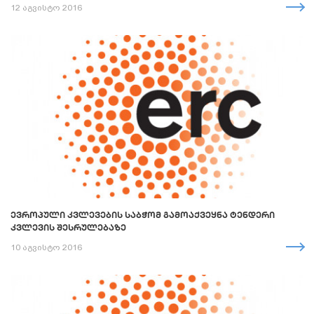
12 აგვისტო 2016
ᲔᲕᲠᲝᲞᲣᲚᲘ ᲙᲕᲚᲔᲕᲔᲑᲘᲡ ᲡᲐᲑᲭᲝᲛ ᲒᲐᲛᲝᲐᲥᲕᲔᲧᲜᲐ ᲢᲔᲜᲓᲔᲠᲘ
ᲙᲕᲚᲔᲕᲘᲡ ᲨᲔᲡᲠᲣᲚᲔᲑᲐᲖᲔ
10 აგვისტო 2016