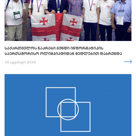
ᲡᲐᲥᲐᲠᲗᲕᲔᲚᲝᲡ ᲜᲐᲙᲠᲔᲑᲘ ᲒᲣᲜᲓᲘ ᲘᲜᲤᲝᲠᲛᲐᲢᲘᲙᲘᲡ
ᲡᲐᲔᲠᲗᲐᲨᲝᲠᲘᲡᲝ ᲝᲚᲘᲛᲞᲘᲐᲓᲘᲓᲐᲜ ᲛᲔᲓᲚᲔᲑᲘᲗ ᲓᲐᲑᲠᲣᲜᲓᲐ
19 აგვისტო 2016