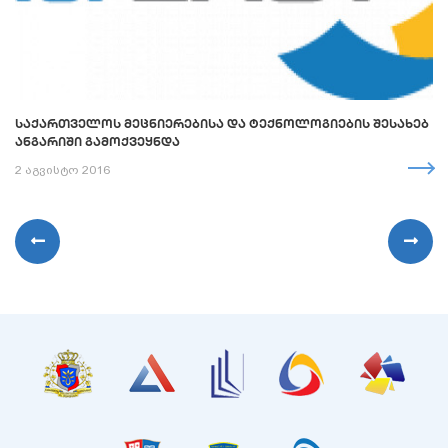
ᲡᲐᲥᲐᲠᲗᲕᲔᲚᲝᲡ ᲛᲔᲪᲜᲘᲔᲠᲔᲑᲘᲡᲐ ᲓᲐ ᲢᲔᲥᲜᲝᲚᲝᲒᲘᲔᲑᲘᲡ ᲨᲔᲡᲐᲮᲔᲑ
ᲐᲜᲒᲐᲠᲘᲨᲘ ᲒᲐᲛᲝᲥᲕᲔᲧᲜᲓᲐ
2 აგვისტო 2016