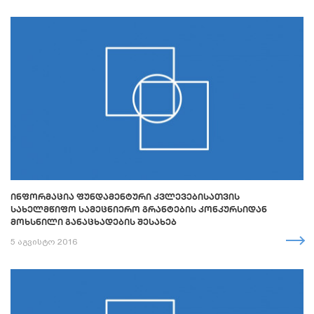
ᲘᲜᲤᲝᲠᲛᲐᲪᲘᲐ ᲤᲣᲜᲓᲐᲛᲔᲜᲢᲣᲠᲘ ᲙᲕᲚᲔᲕᲔᲑᲘᲡᲐᲗᲕᲘᲡ
ᲡᲐᲮᲔᲚᲛᲬᲘᲤᲝ ᲡᲐᲛᲔᲪᲜᲘᲔᲠᲝ ᲒᲠᲐᲜᲢᲔᲑᲘᲡ ᲙᲝᲜᲙᲣᲠᲡᲘᲓᲐᲜ
ᲛᲝᲮᲡᲜᲘᲚᲘ ᲒᲐᲜᲐᲪᲮᲐᲓᲔᲑᲘᲡ ᲨᲔᲡᲐᲮᲔᲑ
5 აგვისტო 2016