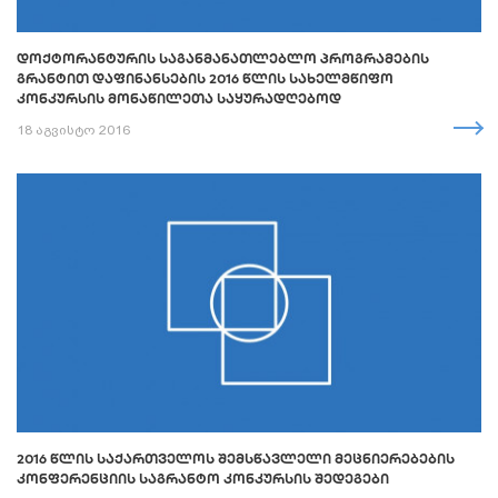
ᲓᲝᲥᲢᲝᲠᲐᲜᲢᲣᲠᲘᲡ ᲡᲐᲒᲐᲜᲛᲐᲜᲐᲗᲚᲔᲑᲚᲝ ᲞᲠᲝᲒᲠᲐᲛᲔᲑᲘᲡ
ᲒᲠᲐᲜᲢᲘᲗ ᲓᲐᲤᲘᲜᲐᲜᲡᲔᲑᲘᲡ 2016 ᲬᲚᲘᲡ ᲡᲐᲮᲔᲚᲛᲬᲘᲤᲝ
ᲙᲝᲜᲙᲣᲠᲡᲘᲡ ᲛᲝᲜᲐᲬᲘᲚᲔᲗᲐ ᲡᲐᲧᲣᲠᲐᲓᲦᲔᲑᲝᲓ
18 აგვისტო 2016
2016 ᲬᲚᲘᲡ ᲡᲐᲥᲐᲠᲗᲕᲔᲚᲝᲡ ᲨᲔᲛᲡᲬᲐᲕᲚᲔᲚᲘ ᲛᲔᲪᲜᲘᲔᲠᲔᲑᲔᲑᲘᲡ
ᲙᲝᲜᲤᲔᲠᲔᲜᲪᲘᲘᲡ ᲡᲐᲒᲠᲐᲜᲢᲝ ᲙᲝᲜᲙᲣᲠᲡᲘᲡ ᲨᲔᲓᲔᲒᲔᲑᲘ