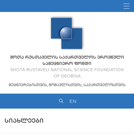
ᲨᲝᲗᲐ ᲠᲣᲡᲗᲐᲕᲔᲚᲘᲡ ᲡᲐᲥᲐᲠᲗᲕᲔᲚᲝᲡ ᲔᲠᲝᲕᲜᲣᲚᲘ
ᲡᲐᲛᲔᲪᲜᲘᲔᲠᲝ ᲤᲝᲜᲓᲘ
SHOTA RUSTAVELI NATIONAL SCIENCE FOUNDATION
OF GEORGIA
ᲛᲔᲪᲜᲘᲔᲠᲔᲑᲘᲡᲗᲕᲘᲡ, ᲛᲝᲛᲐᲕᲚᲘᲡᲗᲕᲘᲡ, ᲡᲐᲥᲐᲠᲗᲕᲔᲚᲝᲡᲗᲕᲘᲡ
EN
ᲡᲘᲐᲮᲚᲔᲔᲑᲘ