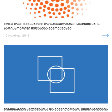
ERC-Მ ᲓᲐᲤᲘᲜᲐᲜᲡᲔᲑᲣᲚᲘ ᲓᲐ ᲓᲐᲡᲠᲣᲚᲔᲑᲣᲚᲘ ᲞᲠᲝᲔᲥᲢᲔᲑᲘᲡ
ᲮᲐᲠᲘᲡᲮᲝᲑᲠᲘᲕᲘ ᲨᲔᲤᲐᲡᲔᲑᲐ ᲒᲐᲛᲝᲐᲥᲕᲔᲧᲜᲐ
10 აგვისტო 2016
ᲛᲘᲖᲜᲝᲑᲠᲘᲕᲘ ᲙᲕᲚᲔᲕᲔᲑᲘᲡᲐ ᲓᲐ ᲒᲐᲜᲕᲘᲗᲐᲠᲔᲑᲘᲡ ᲘᲜᲘᲪᲘᲐᲢᲘᲕᲔᲑᲘᲡ