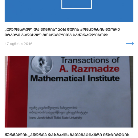
,,ᲚᲔᲝᲜᲐᲠᲓᲝ ᲓᲐ ᲕᲘᲜᲩᲘᲡ“ 2016 ᲬᲚᲘᲡ ᲙᲝᲜᲙᲣᲠᲡᲘᲡ ᲛᲔᲝᲠᲔ
ᲔᲢᲐᲞᲖᲔ ᲒᲐᲓᲐᲡᲣᲚ ᲛᲝᲡᲬᲐᲕᲚᲔᲗᲐ ᲡᲐᲧᲣᲠᲐᲓᲦᲔᲑᲝᲓ!
17 ივნისი 2016
ᲟᲣᲠᲜᲐᲚᲘᲡ ,,ᲐᲜᲓᲠᲘᲐ ᲠᲐᲖᲛᲐᲫᲘᲡ ᲛᲐᲗᲔᲛᲐᲢᲘᲙᲣᲠᲘ ᲘᲜᲡᲢᲘᲢᲣᲢᲘᲡ