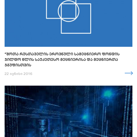
“ᲨᲝᲗᲐ ᲠᲣᲡᲗᲐᲕᲔᲚᲘᲡ ᲔᲠᲝᲕᲜᲣᲚᲘ ᲡᲐᲛᲔᲪᲜᲘᲔᲠᲝ ᲤᲝᲜᲓᲘᲡ
ᲯᲘᲚᲓᲝ ᲬᲚᲘᲡ ᲡᲐᲣᲙᲔᲗᲔᲡᲝ ᲛᲔᲪᲜᲘᲔᲠᲘᲡᲐ ᲓᲐ ᲛᲔᲪᲜᲘᲔᲠᲗᲐ
ᲯᲒᲣᲤᲘᲡᲗᲕᲘᲡ
22 ივნისი 2016