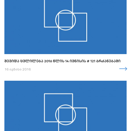
ᲨᲔᲕᲘᲓᲐ ᲪᲕᲚᲘᲚᲔᲑᲐ 2016 ᲬᲚᲘᲡ 14 ᲘᲕᲜᲘᲡᲘᲡ # 121 ᲑᲠᲫᲐᲜᲔᲑᲐᲨᲘ
16 ივნისი 2016