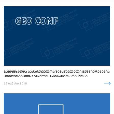
ᲒᲐᲛᲝᲪᲮᲐᲓᲓᲐ ᲡᲐᲥᲐᲠᲗᲕᲔᲚᲝᲡ ᲨᲔᲛᲡᲬᲐᲕᲚᲔᲚᲘ ᲛᲔᲪᲜᲘᲔᲠᲔᲑᲔᲑᲘᲡ
ᲙᲝᲜᲤᲔᲠᲔᲜᲪᲘᲘᲡ 2016 ᲬᲚᲘᲡ ᲡᲐᲒᲠᲐᲜᲢᲝ ᲙᲝᲜᲙᲣᲠᲡᲘ
23 ივნისი 2016