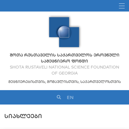
ᲨᲝᲗᲐ ᲠᲣᲡᲗᲐᲕᲔᲚᲘᲡ ᲡᲐᲥᲐᲠᲗᲕᲔᲚᲝᲡ ᲔᲠᲝᲕᲜᲣᲚᲘ
ᲡᲐᲛᲔᲪᲜᲘᲔᲠᲝ ᲤᲝᲜᲓᲘ
SHOTA RUSTAVELI NATIONAL SCIENCE FOUNDATION
OF GEORGIA
ᲛᲔᲪᲜᲘᲔᲠᲔᲑᲘᲡᲗᲕᲘᲡ, ᲛᲝᲛᲐᲕᲚᲘᲡᲗᲕᲘᲡ, ᲡᲐᲥᲐᲠᲗᲕᲔᲚᲝᲡᲗᲕᲘᲡ
EN
ᲡᲘᲐᲮᲚᲔᲔᲑᲘ