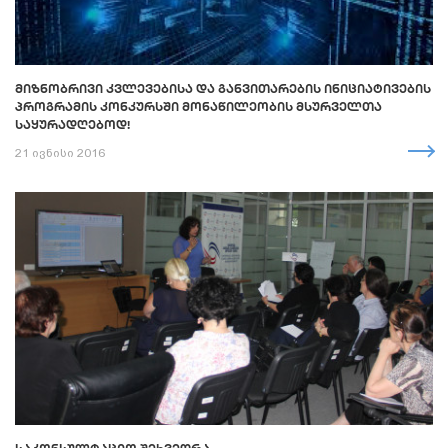
ᲛᲘᲖᲜᲝᲑᲠᲘᲕᲘ ᲙᲕᲚᲔᲕᲔᲑᲘᲡᲐ ᲓᲐ ᲒᲐᲜᲕᲘᲗᲐᲠᲔᲑᲘᲡ ᲘᲜᲘᲪᲘᲐᲢᲘᲕᲔᲑᲘᲡ
ᲞᲠᲝᲒᲠᲐᲛᲘᲡ ᲙᲝᲜᲙᲣᲠᲡᲨᲘ ᲛᲝᲜᲐᲬᲘᲚᲔᲝᲑᲘᲡ ᲛᲡᲣᲠᲕᲔᲚᲗᲐ
ᲡᲐᲧᲣᲠᲐᲓᲦᲔᲑᲝᲓ!
21 ივნისი 2016