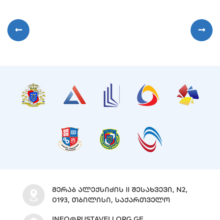
ᲛᲔᲠᲐᲑ ᲐᲚᲔᲥᲡᲘᲫᲘᲡ II ᲨᲔᲡᲐᲮᲕᲔᲕᲘ, N2,
0193, ᲗᲑᲘᲚᲘᲡᲘ, ᲡᲐᲥᲐᲠᲗᲕᲔᲚᲝ
INFO@RUSTAVELI.ORG.GE