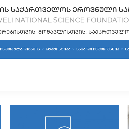
ᲘᲡ ᲡᲐᲥᲐᲠᲗᲕᲔᲚᲝᲡ ᲔᲠᲝᲕᲜᲣᲚᲘ ᲡᲐ
ELI NATIONAL SCIENCE FOUNDATI
ᲔᲠᲔᲑᲘᲡᲗᲕᲘᲡ, ᲛᲝᲛᲐᲕᲚᲘᲡᲗᲕᲘᲡ, ᲡᲐᲥᲐᲠᲗᲕᲔᲚ
ᲑᲘᲡ ᲞᲝᲞᲣᲚᲐᲠᲘᲖᲐᲪᲘᲐ
ᲡᲢᲐᲢᲘᲡᲢᲘᲙᲐ
ᲡᲐᲯᲐᲠᲝ ᲘᲜᲤᲝᲠᲛᲐᲪᲘᲐ
Ს