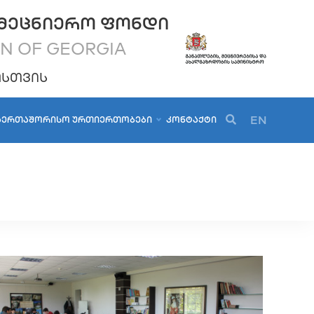
ᲛᲔᲪᲜᲘᲔᲠᲝ ᲤᲝᲜᲓᲘ
ON OF GEORGIA
ᲝᲡᲗᲕᲘᲡ
EN
ᲐᲔᲠᲗᲐᲨᲝᲠᲘᲡᲝ ᲣᲠᲗᲘᲔᲠᲗᲝᲑᲔᲑᲘ
ᲙᲝᲜᲢᲐᲥᲢᲘ