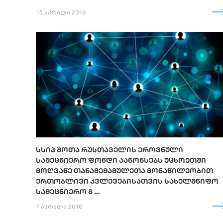
15 აპრილი 2016
ᲡᲡᲘᲞ ᲨᲝᲗᲐ ᲠᲣᲡᲗᲐᲕᲔᲚᲘᲡ ᲔᲠᲝᲕᲜᲣᲚᲘ
ᲡᲐᲛᲔᲪᲜᲘᲔᲠᲝ ᲤᲝᲜᲓᲘ ᲐᲐᲜᲝᲜᲡᲔᲑᲡ ᲣᲪᲮᲝᲔᲗᲨᲘ
ᲛᲝᲦᲕᲐᲬᲔ ᲗᲐᲜᲐᲛᲔᲛᲐᲛᲣᲚᲔᲗᲐ ᲛᲝᲜᲐᲬᲘᲚᲔᲝᲑᲘᲗ
ᲔᲠᲗᲝᲑᲚᲘᲕᲘ ᲙᲕᲚᲔᲕᲔᲑᲘᲡᲐᲗᲕᲘᲡ ᲡᲐᲮᲔᲚᲛᲬᲘᲤᲝ
ᲡᲐᲛᲔᲪᲜᲘᲔᲠᲝ Გ ...
7 აპრილი 2016