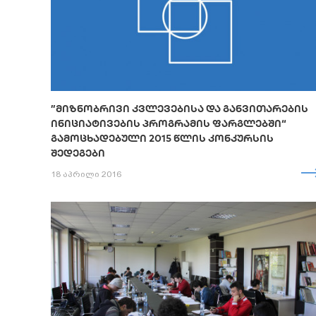
”ᲛᲘᲖᲜᲝᲑᲠᲘᲕᲘ ᲙᲕᲚᲔᲕᲔᲑᲘᲡᲐ ᲓᲐ ᲒᲐᲜᲕᲘᲗᲐᲠᲔᲑᲘᲡ
ᲘᲜᲘᲪᲘᲐᲢᲘᲕᲔᲑᲘᲡ ᲞᲠᲝᲒᲠᲐᲛᲘᲡ ᲤᲐᲠᲒᲚᲔᲑᲨᲘ“
ᲒᲐᲛᲝᲪᲮᲐᲓᲔᲑᲣᲚᲘ 2015 ᲬᲚᲘᲡ ᲙᲝᲜᲙᲣᲠᲡᲘᲡ
ᲨᲔᲓᲔᲒᲔᲑᲘ
18 აპრილი 2016