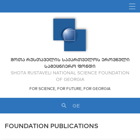
ᲨᲝᲗᲐ ᲠᲣᲡᲗᲐᲕᲔᲚᲘᲡ ᲡᲐᲥᲐᲠᲗᲕᲔᲚᲝᲡ ᲔᲠᲝᲕᲜᲣᲚᲘ
ᲡᲐᲛᲔᲪᲜᲘᲔᲠᲝ ᲤᲝᲜᲓᲘ
SHOTA RUSTAVELI NATIONAL SCIENCE FOUNDATION
OF GEORGIA
FOR SCIENCE, FOR FUTURE, FOR GEORGIA
GE
FOUNDATION PUBLICATIONS