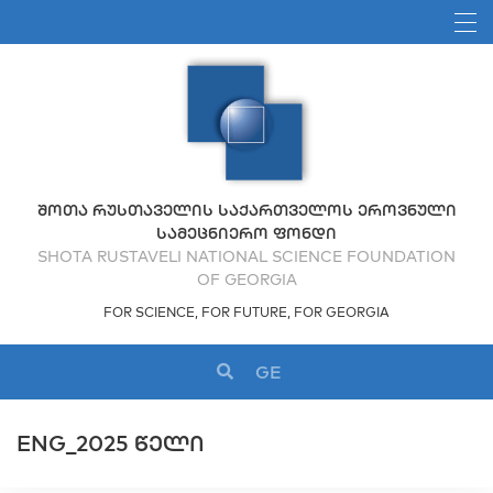
ᲨᲝᲗᲐ ᲠᲣᲡᲗᲐᲕᲔᲚᲘᲡ ᲡᲐᲥᲐᲠᲗᲕᲔᲚᲝᲡ ᲔᲠᲝᲕᲜᲣᲚᲘ
ᲡᲐᲛᲔᲪᲜᲘᲔᲠᲝ ᲤᲝᲜᲓᲘ
SHOTA RUSTAVELI NATIONAL SCIENCE FOUNDATION
OF GEORGIA
FOR SCIENCE, FOR FUTURE, FOR GEORGIA
GE
ENG_2025 ᲬᲔᲚᲘ