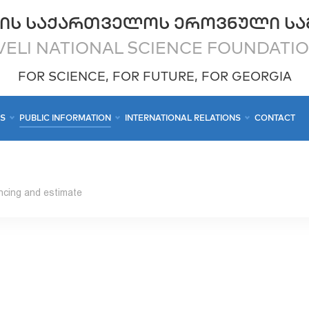
ᲘᲡ ᲡᲐᲥᲐᲠᲗᲕᲔᲚᲝᲡ ᲔᲠᲝᲕᲜᲣᲚᲘ ᲡᲐ
ELI NATIONAL SCIENCE FOUNDATI
FOR SCIENCE, FOR FUTURE, FOR GEORGIA
CS
PUBLIC INFORMATION
INTERNATIONAL RELATIONS
CONTACT
ncing and estimate