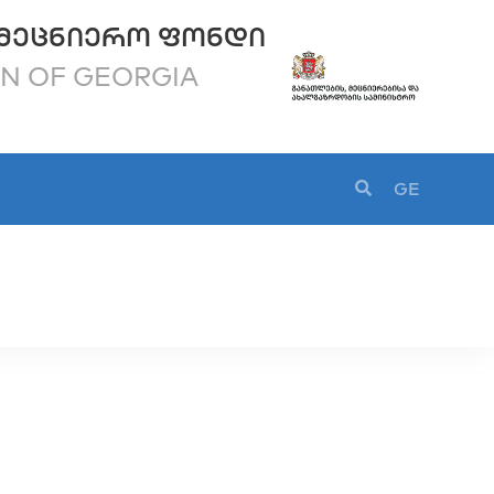
ᲛᲔᲪᲜᲘᲔᲠᲝ ᲤᲝᲜᲓᲘ
ON OF GEORGIA
GE