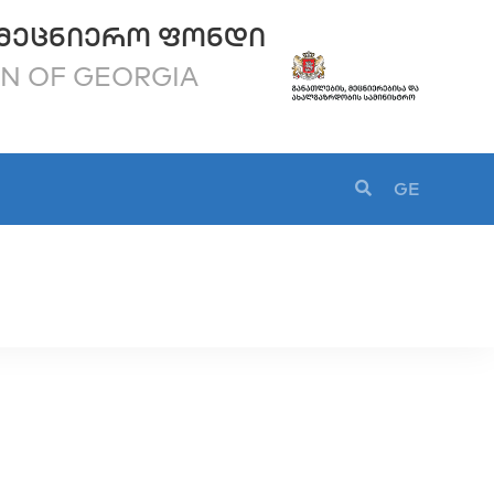
ᲛᲔᲪᲜᲘᲔᲠᲝ ᲤᲝᲜᲓᲘ
ON OF GEORGIA
GE