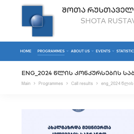
ᲨᲝᲗᲐ ᲠᲣᲡᲗᲐᲕᲔᲚ
SHOTA RUSTAV
HOME
PROGRAMMES
ABOUT US
EVENTS
STATISTI
ENG_2024 ᲬᲚᲘᲡ ᲙᲝᲜᲙᲣᲠᲡᲔᲑᲘᲡ Ს
Main
Programmes
Call results
eng_2024 წლის