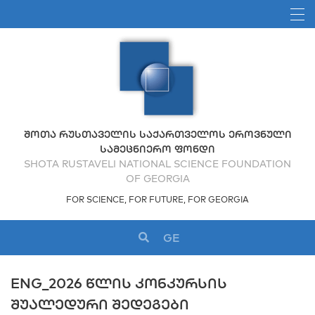
ᲨᲝᲗᲐ ᲠᲣᲡᲗᲐᲕᲔᲚᲘᲡ ᲡᲐᲥᲐᲠᲗᲕᲔᲚᲝᲡ ᲔᲠᲝᲕᲜᲣᲚᲘ
ᲡᲐᲛᲔᲪᲜᲘᲔᲠᲝ ᲤᲝᲜᲓᲘ
SHOTA RUSTAVELI NATIONAL SCIENCE FOUNDATION
OF GEORGIA
FOR SCIENCE, FOR FUTURE, FOR GEORGIA
GE
ENG_2026 ᲬᲚᲘᲡ ᲙᲝᲜᲙᲣᲠᲡᲘᲡ
ᲨᲣᲐᲚᲔᲓᲣᲠᲘ ᲨᲔᲓᲔᲒᲔᲑᲘ