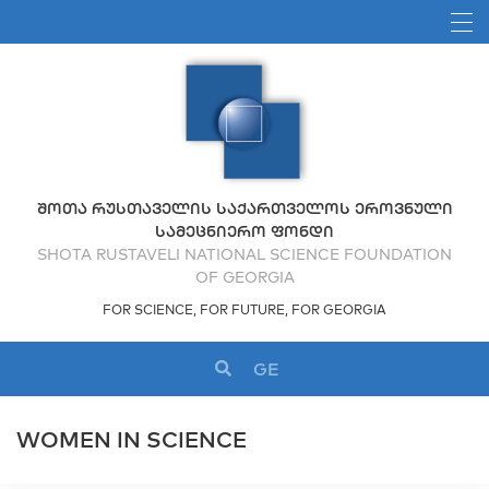
ᲨᲝᲗᲐ ᲠᲣᲡᲗᲐᲕᲔᲚᲘᲡ ᲡᲐᲥᲐᲠᲗᲕᲔᲚᲝᲡ ᲔᲠᲝᲕᲜᲣᲚᲘ
ᲡᲐᲛᲔᲪᲜᲘᲔᲠᲝ ᲤᲝᲜᲓᲘ
SHOTA RUSTAVELI NATIONAL SCIENCE FOUNDATION
OF GEORGIA
FOR SCIENCE, FOR FUTURE, FOR GEORGIA
GE
WOMEN IN SCIENCE