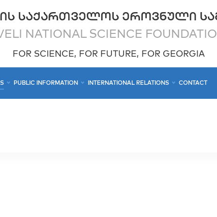
ᲘᲡ ᲡᲐᲥᲐᲠᲗᲕᲔᲚᲝᲡ ᲔᲠᲝᲕᲜᲣᲚᲘ ᲡᲐ
ELI NATIONAL SCIENCE FOUNDATI
FOR SCIENCE, FOR FUTURE, FOR GEORGIA
CS
PUBLIC INFORMATION
INTERNATIONAL RELATIONS
CONTACT