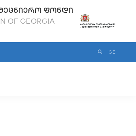
ᲛᲔᲪᲜᲘᲔᲠᲝ ᲤᲝᲜᲓᲘ
ON OF GEORGIA
GE