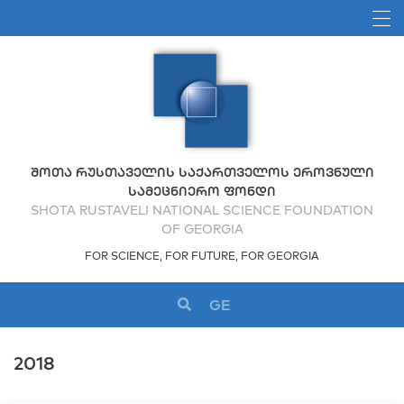
ᲨᲝᲗᲐ ᲠᲣᲡᲗᲐᲕᲔᲚᲘᲡ ᲡᲐᲥᲐᲠᲗᲕᲔᲚᲝᲡ ᲔᲠᲝᲕᲜᲣᲚᲘ
ᲡᲐᲛᲔᲪᲜᲘᲔᲠᲝ ᲤᲝᲜᲓᲘ
SHOTA RUSTAVELI NATIONAL SCIENCE FOUNDATION
OF GEORGIA
FOR SCIENCE, FOR FUTURE, FOR GEORGIA
GE
2018