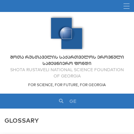
ᲨᲝᲗᲐ ᲠᲣᲡᲗᲐᲕᲔᲚᲘᲡ ᲡᲐᲥᲐᲠᲗᲕᲔᲚᲝᲡ ᲔᲠᲝᲕᲜᲣᲚᲘ
ᲡᲐᲛᲔᲪᲜᲘᲔᲠᲝ ᲤᲝᲜᲓᲘ
SHOTA RUSTAVELI NATIONAL SCIENCE FOUNDATION
OF GEORGIA
FOR SCIENCE, FOR FUTURE, FOR GEORGIA
GE
GLOSSARY