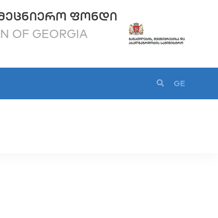
ᲛᲔᲪᲜᲘᲔᲠᲝ ᲤᲝᲜᲓᲘ
ON OF GEORGIA
GE