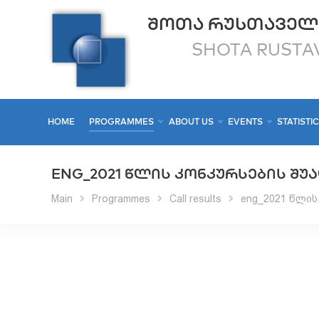
ᲨᲝᲗᲐ ᲠᲣᲡᲗᲐᲕᲔᲚ
SHOTA RUSTAV
HOME
PROGRAMMES
ABOUT US
EVENTS
STATISTI
ENG_2021 ᲬᲚᲘᲡ ᲙᲝᲜᲙᲣᲠᲡᲔᲑᲘᲡ ᲨᲣ
Main
Programmes
Call results
eng_2021 წლის