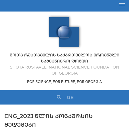
ᲨᲝᲗᲐ ᲠᲣᲡᲗᲐᲕᲔᲚᲘᲡ ᲡᲐᲥᲐᲠᲗᲕᲔᲚᲝᲡ ᲔᲠᲝᲕᲜᲣᲚᲘ
ᲡᲐᲛᲔᲪᲜᲘᲔᲠᲝ ᲤᲝᲜᲓᲘ
SHOTA RUSTAVELI NATIONAL SCIENCE FOUNDATION
OF GEORGIA
FOR SCIENCE, FOR FUTURE, FOR GEORGIA
GE
ENG_2023 ᲬᲚᲘᲡ ᲙᲝᲜᲙᲣᲠᲡᲘᲡ
ᲨᲔᲓᲔᲒᲔᲑᲘ