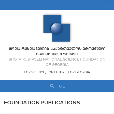
ᲨᲝᲗᲐ ᲠᲣᲡᲗᲐᲕᲔᲚᲘᲡ ᲡᲐᲥᲐᲠᲗᲕᲔᲚᲝᲡ ᲔᲠᲝᲕᲜᲣᲚᲘ
ᲡᲐᲛᲔᲪᲜᲘᲔᲠᲝ ᲤᲝᲜᲓᲘ
SHOTA RUSTAVELI NATIONAL SCIENCE FOUNDATION
OF GEORGIA
FOR SCIENCE, FOR FUTURE, FOR GEORGIA
GE
FOUNDATION PUBLICATIONS