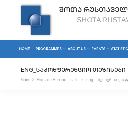
ᲨᲝᲗᲐ ᲠᲣᲡᲗᲐᲕᲔᲚ
SHOTA RUSTAV
HOME
PROGRAMMES
ABOUT US
EVENTS
STATISTI
ENG_ᲡᲐᲙᲝᲜᲤᲔᲠᲔᲜᲪᲘᲝ ᲗᲔᲖᲘᲡᲔᲑᲘ
Main
Horizon Europe - calls
eng_ინჟინერია და 