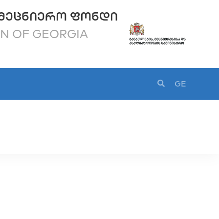
ᲛᲔᲪᲜᲘᲔᲠᲝ ᲤᲝᲜᲓᲘ
ON OF GEORGIA
GE