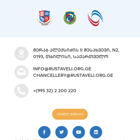
ᲛᲔᲠᲐᲑ ᲐᲚᲔᲥᲡᲘᲫᲘᲡ II ᲨᲔᲡᲐᲮᲕᲔᲕᲘ, N2,
0193, ᲗᲑᲘᲚᲘᲡᲘ, ᲡᲐᲥᲐᲠᲗᲕᲔᲚᲝ
INFO@RUSTAVELI.ORG.GE
CHANCELLERY@RUSTAVELI.ORG.GE
+(995 32) 2 200 220
ძველი ვერსია