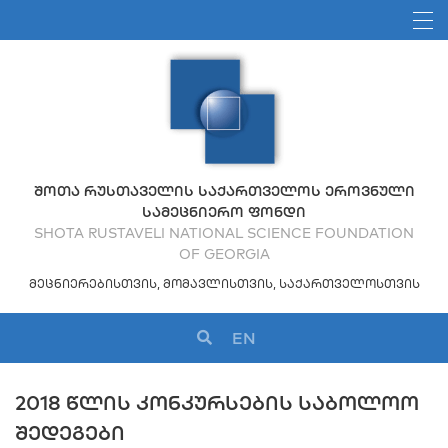
ᲨᲝᲗᲐ ᲠᲣᲡᲗᲐᲕᲔᲚᲘᲡ ᲡᲐᲥᲐᲠᲗᲕᲔᲚᲝᲡ ᲔᲠᲝᲕᲜᲣᲚᲘ
ᲡᲐᲛᲔᲪᲜᲘᲔᲠᲝ ᲤᲝᲜᲓᲘ
SHOTA RUSTAVELI NATIONAL SCIENCE FOUNDATION
OF GEORGIA
ᲛᲔᲪᲜᲘᲔᲠᲔᲑᲘᲡᲗᲕᲘᲡ, ᲛᲝᲛᲐᲕᲚᲘᲡᲗᲕᲘᲡ, ᲡᲐᲥᲐᲠᲗᲕᲔᲚᲝᲡᲗᲕᲘᲡ
EN
2018 ᲬᲚᲘᲡ ᲙᲝᲜᲙᲣᲠᲡᲔᲑᲘᲡ ᲡᲐᲑᲝᲚᲝᲝ
ᲨᲔᲓᲔᲒᲔᲑᲘ