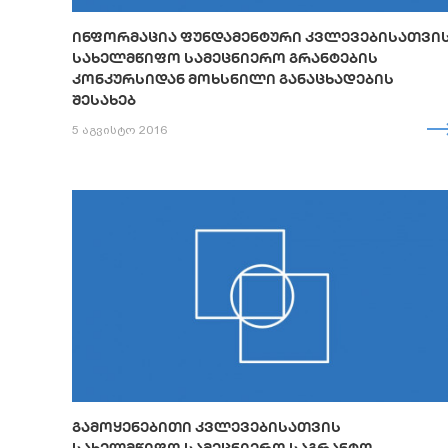
ᲘᲜᲤᲝᲠᲛᲐᲪᲘᲐ ᲤᲣᲜᲓᲐᲛᲔᲜᲢᲣᲠᲘ ᲙᲕᲚᲔᲕᲔᲑᲘᲡᲐᲗᲕᲘ
ᲡᲐᲮᲔᲚᲛᲬᲘᲤᲝ ᲡᲐᲛᲔᲪᲜᲘᲔᲠᲝ ᲒᲠᲐᲜᲢᲔᲑᲘᲡ
ᲙᲝᲜᲙᲣᲠᲡᲘᲓᲐᲜ ᲛᲝᲮᲡᲜᲘᲚᲘ ᲒᲐᲜᲐᲪᲮᲐᲓᲔᲑᲘᲡ
ᲨᲔᲡᲐᲮᲔᲑ
5 აგვისტო 2016
ᲒᲐᲛᲝᲧᲔᲜᲔᲑᲘᲗᲘ ᲙᲕᲚᲔᲕᲔᲑᲘᲡᲐᲗᲕᲘᲡ