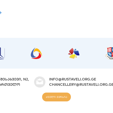
ᲨᲔᲡᲐᲮᲕᲔᲕᲘ, N2,
INFO@RUSTAVELI.ORG.GE
ᲐᲥᲐᲠᲗᲕᲔᲚᲝ
CHANCELLERY@RUSTAVELI.ORG.G
ძველი ვერსია