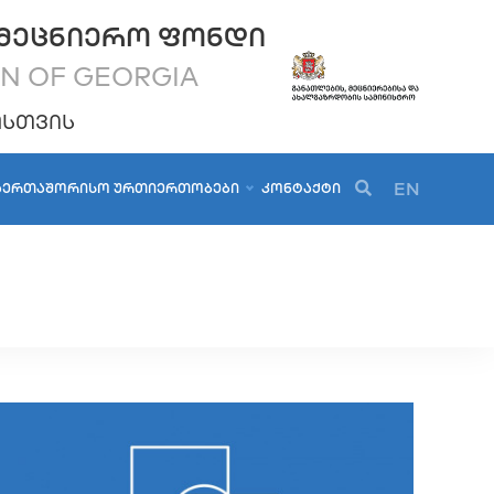
ᲛᲔᲪᲜᲘᲔᲠᲝ ᲤᲝᲜᲓᲘ
ON OF GEORGIA
ᲝᲡᲗᲕᲘᲡ
EN
ᲐᲔᲠᲗᲐᲨᲝᲠᲘᲡᲝ ᲣᲠᲗᲘᲔᲠᲗᲝᲑᲔᲑᲘ
ᲙᲝᲜᲢᲐᲥᲢᲘ