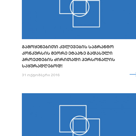
ᲒᲐᲛᲝᲧᲔᲜᲔᲑᲘᲗᲘ ᲙᲕᲚᲔᲕᲔᲑᲘᲡ ᲡᲐᲒᲠᲐᲜᲢᲝ
ᲙᲝᲜᲙᲣᲠᲡᲘᲡ ᲛᲔᲝᲠᲔ ᲔᲢᲐᲞᲖᲔ ᲒᲐᲓᲐᲡᲣᲚᲘ
ᲞᲠᲝᲔᲥᲢᲔᲑᲘᲡ ᲫᲘᲠᲘᲗᲐᲓᲘ ᲞᲔᲠᲡᲝᲜᲐᲚᲘᲡ
ᲡᲐᲧᲣᲠᲐᲓᲦᲔᲑᲝᲓ!
31 ოქტომბერი 2016