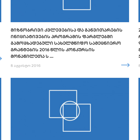
ᲛᲘᲖᲜᲝᲑᲠᲘᲕᲘ ᲙᲕᲚᲔᲕᲔᲑᲘᲡᲐ ᲓᲐ ᲒᲐᲜᲕᲘᲗᲐᲠᲔᲑᲘᲡ
ᲘᲜᲘᲪᲘᲐᲢᲘᲕᲔᲑᲘᲡ ᲞᲠᲝᲒᲠᲐᲛᲘᲡ ᲤᲐᲠᲒᲚᲔᲑᲨᲘ
ᲒᲐᲛᲝᲪᲮᲐᲓᲔᲑᲣᲚᲘ ᲡᲐᲮᲔᲚᲛᲬᲘᲤᲝ ᲡᲐᲛᲔᲪᲜᲘᲔᲠᲝ
ᲒᲠᲐᲜᲢᲔᲑᲘᲡ 2016 ᲬᲚᲘᲡ ᲙᲝᲜᲙᲣᲠᲡᲘᲡ
ᲛᲝᲜᲐᲬᲘᲚᲔᲗᲐ Ს ...
8 აგვისტო 2016