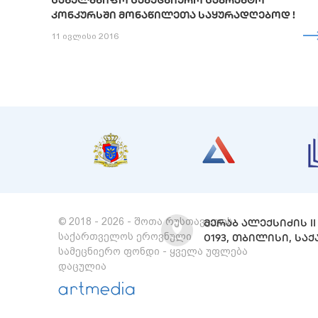
ᲡᲐᲮᲔᲚᲛᲬᲘᲤᲝ ᲡᲐᲛᲔᲪᲜᲘᲔᲠᲝ ᲡᲐᲒᲠᲐᲜᲢᲝ
ᲙᲝᲜᲙᲣᲠᲡᲨᲘ ᲛᲝᲜᲐᲬᲘᲚᲔᲗᲐ ᲡᲐᲧᲣᲠᲐᲓᲦᲔᲑᲝᲓ !
11 ივლისი 2016
© 2018 - 2026 - შოთა რუსთაველის
ᲛᲔᲠᲐᲑ ᲐᲚᲔᲥᲡᲘᲫᲘᲡ II 
საქართველოს ეროვნული
0193, ᲗᲑᲘᲚᲘᲡᲘ, Ს
სამეცნიერო ფონდი - ყველა უფლება
დაცულია