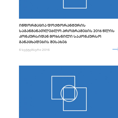
ᲘᲜᲤᲝᲠᲛᲐᲪᲘᲐ ᲓᲝᲥᲢᲝᲠᲐᲜᲢᲣᲠᲘᲡ
ᲡᲐᲒᲐᲜᲛᲐᲜᲐᲗᲚᲔᲑᲚᲝ ᲞᲠᲝᲒᲠᲐᲛᲔᲑᲘᲡ 2016 ᲬᲚᲘᲡ
ᲙᲝᲜᲙᲣᲠᲡᲘᲓᲐᲜ ᲛᲝᲮᲡᲜᲘᲚᲘ ᲡᲐᲙᲝᲜᲙᲣᲠᲡᲝ
ᲒᲐᲜᲐᲪᲮᲐᲓᲔᲑᲘᲡ ᲨᲔᲡᲐᲮᲔᲑ
6 სექტემბერი 2016