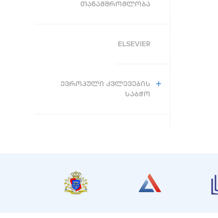
ᲗᲐᲜᲐᲛᲨᲠᲝᲛᲚᲝᲑᲐ
ELSEVIER
ᲔᲕᲠᲝᲞᲣᲚᲘ ᲙᲕᲚᲔᲕᲔᲑᲘᲡ
ᲡᲐᲑᲭᲝ