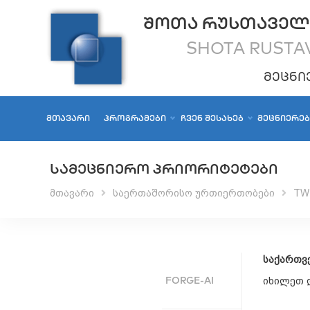
ᲨᲝᲗᲐ ᲠᲣᲡᲗᲐᲕᲔᲚ
SHOTA RUSTAV
ᲛᲔᲪᲜᲘ
ᲛᲗᲐᲕᲐᲠᲘ
ᲞᲠᲝᲒᲠᲐᲛᲔᲑᲘ
ᲩᲕᲔᲜ ᲨᲔᲡᲐᲮᲔᲑ
ᲛᲔᲪᲜᲘᲔᲠᲔ
ᲡᲐᲛᲔᲪᲜᲘᲔᲠᲝ ᲞᲠᲘᲝᲠᲘᲢᲔᲢᲔᲑᲘ
მთავარი
საერთაშორისო ურთიერთობები
TW
საქართვ
FORGE-AI
იხილეთ დ