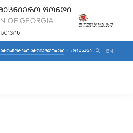
ᲛᲔᲪᲜᲘᲔᲠᲝ ᲤᲝᲜᲓᲘ
ON OF GEORGIA
ᲝᲡᲗᲕᲘᲡ
EN
ᲐᲔᲠᲗᲐᲨᲝᲠᲘᲡᲝ ᲣᲠᲗᲘᲔᲠᲗᲝᲑᲔᲑᲘ
ᲙᲝᲜᲢᲐᲥᲢᲘ
ა