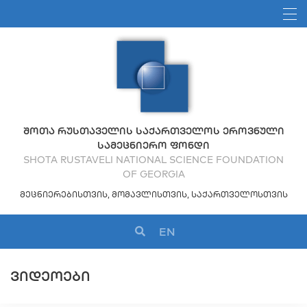
ᲨᲝᲗᲐ ᲠᲣᲡᲗᲐᲕᲔᲚᲘᲡ ᲡᲐᲥᲐᲠᲗᲕᲔᲚᲝᲡ ᲔᲠᲝᲕᲜᲣᲚᲘ
ᲡᲐᲛᲔᲪᲜᲘᲔᲠᲝ ᲤᲝᲜᲓᲘ
SHOTA RUSTAVELI NATIONAL SCIENCE FOUNDATION
OF GEORGIA
ᲛᲔᲪᲜᲘᲔᲠᲔᲑᲘᲡᲗᲕᲘᲡ, ᲛᲝᲛᲐᲕᲚᲘᲡᲗᲕᲘᲡ, ᲡᲐᲥᲐᲠᲗᲕᲔᲚᲝᲡᲗᲕᲘᲡ
EN
ᲕᲘᲓᲔᲝᲔᲑᲘ