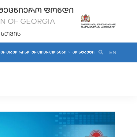
ᲛᲔᲪᲜᲘᲔᲠᲝ ᲤᲝᲜᲓᲘ
ON OF GEORGIA
ᲝᲡᲗᲕᲘᲡ
EN
ᲐᲔᲠᲗᲐᲨᲝᲠᲘᲡᲝ ᲣᲠᲗᲘᲔᲠᲗᲝᲑᲔᲑᲘ
ᲙᲝᲜᲢᲐᲥᲢᲘ