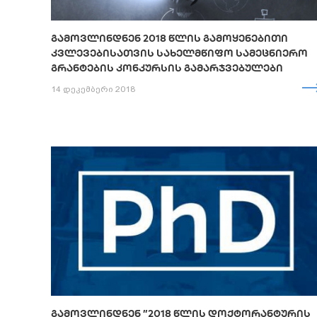
ᲒᲐᲛᲝᲕᲚᲘᲜᲓᲜᲔᲜ 2018 ᲬᲚᲘᲡ ᲒᲐᲛᲝᲧᲔᲜᲔᲑᲘᲗᲘ
ᲙᲕᲚᲔᲕᲔᲑᲘᲡᲐᲗᲕᲘᲡ ᲡᲐᲮᲔᲚᲛᲬᲘᲤᲝ ᲡᲐᲛᲔᲪᲜᲘᲔᲠᲝ
ᲒᲠᲐᲜᲢᲔᲑᲘᲡ ᲙᲝᲜᲙᲣᲠᲡᲘᲡ ᲒᲐᲛᲐᲠᲯᲕᲔᲑᲣᲚᲔᲑᲘ
14 დეკემბერი 2018
ᲒᲐᲛᲝᲕᲚᲘᲜᲓᲜᲔᲜ ”2018 ᲬᲚᲘᲡ ᲓᲝᲥᲢᲝᲠᲐᲜᲢᲣᲠᲘᲡ