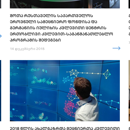
ᲨᲝᲗᲐ ᲠᲣᲡᲗᲐᲕᲔᲚᲘᲡ ᲡᲐᲥᲐᲠᲗᲕᲔᲚᲝᲡ
ᲔᲠᲝᲕᲜᲣᲚᲘ ᲡᲐᲛᲔᲪᲜᲘᲔᲠᲝ ᲤᲝᲜᲓᲘᲡᲐ ᲓᲐ
ᲒᲔᲠᲛᲐᲜᲘᲘᲡ ᲘᲣᲚᲘᲮᲘᲡ ᲙᲕᲚᲔᲕᲘᲗᲘ ᲪᲔᲜᲢᲠᲘᲡ
ᲔᲠᲗᲝᲑᲚᲘᲕᲘ ᲙᲕᲚᲔᲕᲘᲗ-ᲡᲐᲒᲐᲜᲛᲐᲜᲐᲗᲚᲔᲑᲚᲝ
ᲞᲠᲝᲒᲠᲐᲛᲘᲡ ᲨᲔᲓᲔᲒᲔᲑᲘ
14 დეკემბერი 2018
2018 ᲬᲚᲘᲡ ᲐᲮᲐᲚᲒᲐᲖᲠᲓᲐ ᲛᲔᲪᲜᲘᲔᲠᲗᲐ ᲙᲕᲚᲔᲕᲘᲗᲘ