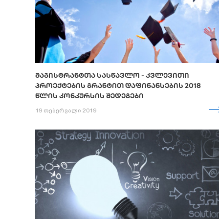
ᲛᲐᲒᲘᲡᲢᲠᲐᲜᲢᲗᲐ ᲡᲐᲡᲬᲐᲕᲚᲝ - ᲙᲕᲚᲔᲕᲘᲗᲘ
ᲞᲠᲝᲔᲥᲢᲔᲑᲘᲡ ᲒᲠᲐᲜᲢᲘᲗ ᲓᲐᲤᲘᲜᲐᲜᲡᲔᲑᲘᲡ 2018
ᲬᲚᲘᲡ ᲙᲝᲜᲙᲣᲠᲡᲘᲡ ᲨᲔᲓᲔᲒᲔᲑᲘ
19 თებერვალი 2019