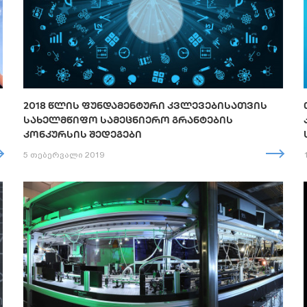
2018 ᲬᲚᲘᲡ ᲤᲣᲜᲓᲐᲛᲔᲜᲢᲣᲠᲘ ᲙᲕᲚᲔᲕᲔᲑᲘᲡᲐᲗᲕᲘᲡ
ᲡᲐᲮᲔᲚᲛᲬᲘᲤᲝ ᲡᲐᲛᲔᲪᲜᲘᲔᲠᲝ ᲒᲠᲐᲜᲢᲔᲑᲘᲡ
ᲙᲝᲜᲙᲣᲠᲡᲘᲡ ᲨᲔᲓᲔᲒᲔᲑᲘ
5 თებერვალი 2019