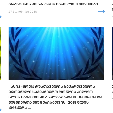
ᲒᲠᲐᲜᲢᲔᲑᲘᲡ ᲙᲝᲜᲙᲣᲠᲡᲘᲡ ᲡᲐᲑᲝᲚᲝᲝ ᲨᲔᲓᲔᲒᲔᲑᲘ
27 ნოემბერი 2018
,,ᲡᲡᲘᲞ -ᲨᲝᲗᲐ ᲠᲣᲡᲗᲐᲕᲔᲚᲘᲡ ᲡᲐᲥᲐᲠᲗᲕᲔᲚᲝᲡ
ᲔᲠᲝᲕᲜᲣᲚᲘ ᲡᲐᲛᲔᲪᲜᲘᲔᲠᲝ ᲤᲝᲜᲓᲘᲡ ᲯᲘᲚᲓᲝ
ᲬᲚᲘᲡ ᲡᲐᲣᲙᲔᲗᲔᲡᲝ ᲐᲮᲐᲚᲒᲐᲖᲠᲓᲐ ᲛᲔᲪᲜᲘᲔᲠᲗᲐ ᲓᲐ
ᲛᲔᲪᲜᲘᲔᲠᲗᲐ ᲯᲒᲣᲤᲔᲑᲘᲡᲐᲗᲕᲘᲡ“ 2018 ᲬᲚᲘᲡ
ᲙᲝᲜᲙᲣᲠᲡ ...