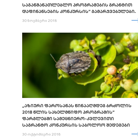
ᲡᲐᲒᲐᲜᲛᲐᲜᲐᲗᲚᲔᲑᲚᲝ ᲞᲠᲝᲒᲠᲐᲛᲔᲑᲘᲡ ᲒᲠᲐᲜᲢᲘᲗ
ᲓᲐᲤᲘᲜᲐᲜᲡᲔᲑᲘᲡ ᲙᲝᲜᲙᲣᲠᲡᲘᲡ“ ᲒᲐᲛᲐᲠᲯᲕᲔᲑᲣᲚᲔᲑᲘ.
30 ნოემბერი 2018
„ᲐᲖᲘᲣᲠᲘ ᲤᲐᲠᲝᲡᲐᲜᲐᲡ ᲬᲘᲜᲐᲐᲦᲛᲓᲔᲒ ᲑᲠᲫᲝᲚᲘᲡ
2018 ᲬᲚᲘᲡ ᲡᲐᲮᲔᲚᲛᲬᲘᲤᲝ ᲞᲠᲝᲒᲠᲐᲛᲘᲡ“
ᲤᲐᲠᲒᲚᲔᲑᲨᲘ ᲡᲐᲛᲔᲪᲜᲘᲔᲠᲝ-ᲙᲕᲚᲔᲕᲘᲗᲘ
ᲡᲐᲒᲠᲐᲜᲢᲝ ᲙᲝᲜᲙᲣᲠᲡᲘᲡ ᲡᲐᲑᲝᲚᲝᲝ ᲨᲔᲓᲔᲒᲔᲑᲘ
30 ოქტომბერი 2018