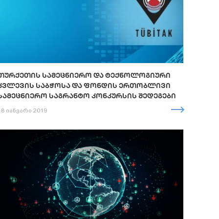
ᲗᲣᲠᲥᲔᲗᲘᲡ ᲡᲐᲛᲔᲪᲜᲘᲔᲠᲝ ᲓᲐ ᲢᲔᲥᲜᲝᲚᲝᲒᲘᲣᲠᲘ
ᲙᲕᲚᲔᲕᲘᲡ ᲡᲐᲑᲭᲝᲡᲐ ᲓᲐ ᲤᲝᲜᲓᲘᲡ ᲔᲠᲗᲝᲑᲚᲘᲕᲘ
ᲡᲐᲛᲔᲪᲜᲘᲔᲠᲝ ᲡᲐᲒᲠᲐᲜᲢᲝ ᲙᲝᲜᲙᲣᲠᲡᲘᲡ ᲨᲔᲓᲔᲒᲔᲑᲘ
18 იანვარი 2019