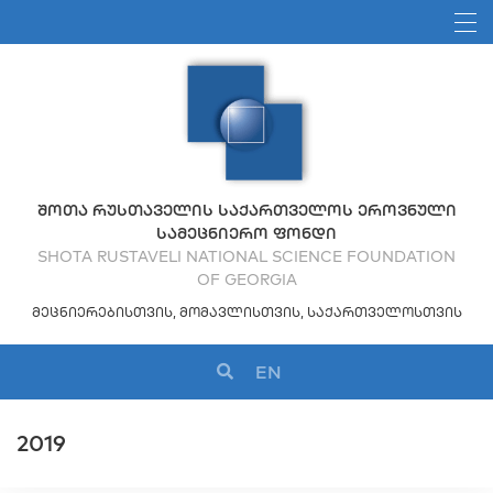
ᲨᲝᲗᲐ ᲠᲣᲡᲗᲐᲕᲔᲚᲘᲡ ᲡᲐᲥᲐᲠᲗᲕᲔᲚᲝᲡ ᲔᲠᲝᲕᲜᲣᲚᲘ
ᲡᲐᲛᲔᲪᲜᲘᲔᲠᲝ ᲤᲝᲜᲓᲘ
SHOTA RUSTAVELI NATIONAL SCIENCE FOUNDATION
OF GEORGIA
ᲛᲔᲪᲜᲘᲔᲠᲔᲑᲘᲡᲗᲕᲘᲡ, ᲛᲝᲛᲐᲕᲚᲘᲡᲗᲕᲘᲡ, ᲡᲐᲥᲐᲠᲗᲕᲔᲚᲝᲡᲗᲕᲘᲡ
EN
2019