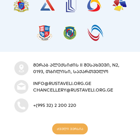
ᲛᲔᲠᲐᲑ ᲐᲚᲔᲥᲡᲘᲫᲘᲡ II ᲨᲔᲡᲐᲮᲕᲔᲕᲘ, N2,
0193, ᲗᲑᲘᲚᲘᲡᲘ, ᲡᲐᲥᲐᲠᲗᲕᲔᲚᲝ
INFO@RUSTAVELI.ORG.GE
CHANCELLERY@RUSTAVELI.ORG.GE
+(995 32) 2 200 220
ძველი ვერსია