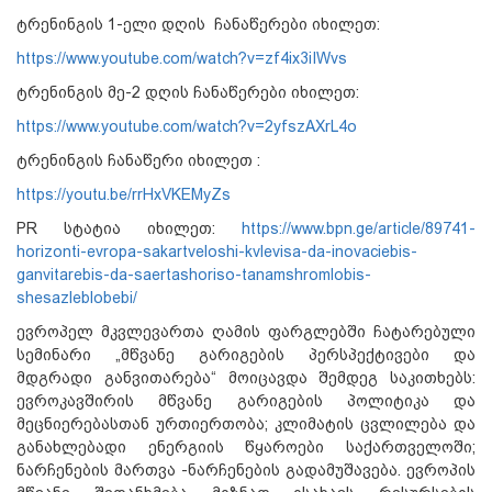
ტრენინგის 1-ელი დღის ჩანაწერები იხილეთ:
https://www.youtube.com/watch?v=zf4ix3iIWvs
ტრენინგის მე-2 დღის ჩანაწერები იხილეთ:
https://www.youtube.com/watch?v=2yfszAXrL4o
ტრენინგის ჩანაწერი იხილეთ :
https://youtu.be/rrHxVKEMyZs
PR სტატია იხილეთ:
https://www.bpn.ge/article/89741-
horizonti-evropa-sakartveloshi-kvlevisa-da-inovaciebis-
ganvitarebis-da-saertashoriso-tanamshromlobis-
shesazleblobebi/
ევროპელ მკვლევართა ღამის ფარგლებში ჩატარებული
სემინარი „მწვანე გარიგების პერსპექტივები და
მდგრადი განვითარება“ მოიცავდა შემდეგ საკითხებს:
ევროკავშირის მწვანე გარიგების პოლიტიკა და
მეცნიერებასთან ურთიერთობა; კლიმატის ცვლილება და
განახლებადი ენერგიის წყაროები საქართველოში;
ნარჩენების მართვა -ნარჩენების გადამუშავება. ევროპის