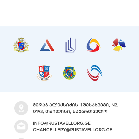
ᲛᲔᲠᲐᲑ ᲐᲚᲔᲥᲡᲘᲫᲘᲡ II ᲨᲔᲡᲐᲮᲕᲔᲕᲘ, N2,
0193, ᲗᲑᲘᲚᲘᲡᲘ, ᲡᲐᲥᲐᲠᲗᲕᲔᲚᲝ
INFO@RUSTAVELI.ORG.GE
CHANCELLERY@RUSTAVELI.ORG.GE