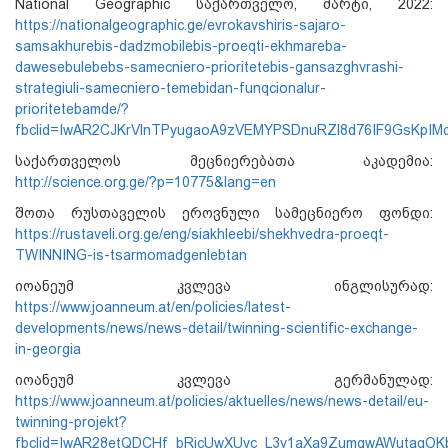
National Geographic საქართველო, მარტი, 2022:
https://nationalgeographic.ge/evrokavshiris-sajaro-
samsakhurebis-dadzmobilebis-proeqti-ekhmareba-
dawesebulebebs-samecniero-prioritetebis-gansazghvrashi-
strategiuli-samecniero-temebidan-funqcionalur-
prioritetebamde/?
fbclid=IwAR2CJKrVlnTPyugaoA9zVEMYPSDnuRZl8d76IF9GsKpIMq
საქართველოს მეცნიერებათა აკადემია:
http://science.org.ge/?p=10775&lang=en
შოთა რუსთაველის ეროვნული სამეცნიერო ფონდი:
https://rustaveli.org.ge/eng/siakhleebi/shekhvedra-proeqt-
TWINNING-is-tsarmomadgenlebtan
იოანეუმ კვლევა ინგლისურად:
https://www.joanneum.at/en/policies/latest-
developments/news/news-detail/twinning-scientific-exchange-
in-georgia
იოანეუმ კვლევა გერმანულად:
https://www.joanneum.at/policies/aktuelles/news/news-detail/eu-
twinning-projekt?
fbclid=IwAR28etQDCHf_bRicUwXUvc_L3y1aXa9ZumgwAWutaqO