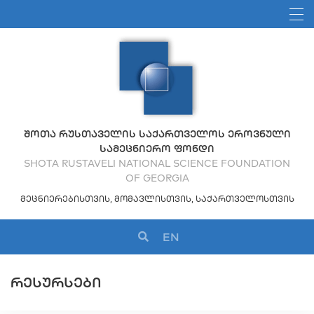
ᲨᲝᲗᲐ ᲠᲣᲡᲗᲐᲕᲔᲚᲘᲡ ᲡᲐᲥᲐᲠᲗᲕᲔᲚᲝᲡ ᲔᲠᲝᲕᲜᲣᲚᲘ
ᲡᲐᲛᲔᲪᲜᲘᲔᲠᲝ ᲤᲝᲜᲓᲘ
SHOTA RUSTAVELI NATIONAL SCIENCE FOUNDATION
OF GEORGIA
ᲛᲔᲪᲜᲘᲔᲠᲔᲑᲘᲡᲗᲕᲘᲡ, ᲛᲝᲛᲐᲕᲚᲘᲡᲗᲕᲘᲡ, ᲡᲐᲥᲐᲠᲗᲕᲔᲚᲝᲡᲗᲕᲘᲡ
EN
ᲠᲔᲡᲣᲠᲡᲔᲑᲘ