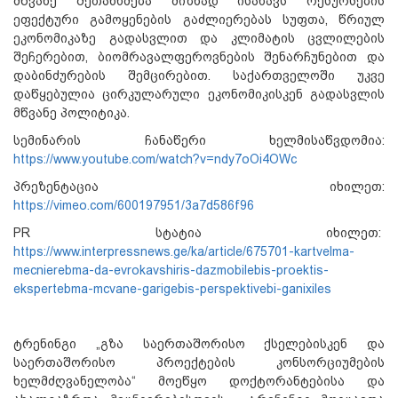
მწვანე შეთანხმება მიზნად ისახავს რესურსების
ეფექტური გამოყენების გაძლიერებას სუფთა, წრიულ
ეკონომიკაზე გადასვლით და კლიმატის ცვლილების
შეჩერებით, ბიომრავალფეროვნების შენარჩუნებით და
დაბინძურების შემცირებით. საქართველოში უკვე
დაწყებულია ცირკულარული ეკონომიკისკენ გადასვლის
მწვანე პოლიტიკა.
სემინარის ჩანაწერი ხელმისაწვდომია:
https://www.youtube.com/watch?v=ndy7oOi4OWc
პრეზენტაცია იხილეთ:
https://vimeo.com/600197951/3a7d586f96
PR სტატია იხილეთ:
https://www.interpressnews.ge/ka/article/675701-kartvelma-
mecnierebma-da-evrokavshiris-dazmobilebis-proektis-
ekspertebma-mcvane-garigebis-perspektivebi-ganixiles
ტრენინგი „გზა საერთაშორისო ქსელებისკენ და
საერთაშორისო პროექტების კონსორციუმების
ხელმძღვანელობა“ მოეწყო დოქტორანტებისა და