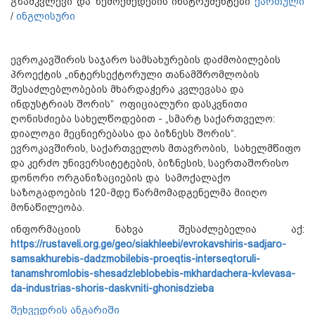
გზამკვლევი და ზემოქმედების ინსტრუმენტები
ქართული
/
ინგლისური
ევროკავშირის საჯარო სამსახურების დაძმობილების
პროექტის „ინტერსექტორული თანამშრომლობის
შესაძლებლობების მხარდაჭერა კვლევასა და
ინდუსტრიას შორის“ ოფიციალური დასკვნითი
ღონისძიება სახელწოდებით - „სმარტ საქართველო:
დიალოგი მეცნიერებასა და ბიზნესს შორის“.
ევროკავშირის, საქართველოს მთავრობის, სახელმწიფო
და კერძო უნივერსიტეტების, ბიზნესის, საერთაშორისო
დონორი ორგანიზაციების და სამოქალაქო
საზოგადოების 120-მდე წარმომადგენელმა მიიღო
მონაწილეობა.
ინფორმაციის ნახვა შესაძლებელია აქ:
https://rustaveli.org.ge/geo/siakhleebi/evrokavshiris-sadjaro-
samsakhurebis-dadzmobilebis-proeqtis-interseqtoruli-
tanamshromlobis-shesadzleblobebis-mkhardachera-kvlevasa-
da-industrias-shoris-daskvniti-ghonisdzieba
შეხვედრის ანგარიში