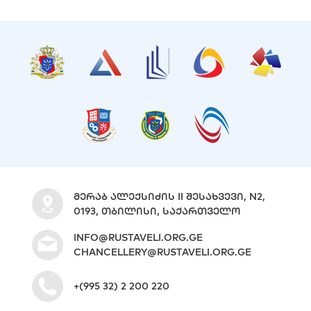
ᲛᲔᲠᲐᲑ ᲐᲚᲔᲥᲡᲘᲫᲘᲡ II ᲨᲔᲡᲐᲮᲕᲔᲕᲘ, N2,
0193, ᲗᲑᲘᲚᲘᲡᲘ, ᲡᲐᲥᲐᲠᲗᲕᲔᲚᲝ
INFO@RUSTAVELI.ORG.GE
CHANCELLERY@RUSTAVELI.ORG.GE
+(995 32) 2 200 220