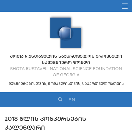
ᲨᲝᲗᲐ ᲠᲣᲡᲗᲐᲕᲔᲚᲘᲡ ᲡᲐᲥᲐᲠᲗᲕᲔᲚᲝᲡ ᲔᲠᲝᲕᲜᲣᲚᲘ
ᲡᲐᲛᲔᲪᲜᲘᲔᲠᲝ ᲤᲝᲜᲓᲘ
SHOTA RUSTAVELI NATIONAL SCIENCE FOUNDATION
OF GEORGIA
ᲛᲔᲪᲜᲘᲔᲠᲔᲑᲘᲡᲗᲕᲘᲡ, ᲛᲝᲛᲐᲕᲚᲘᲡᲗᲕᲘᲡ, ᲡᲐᲥᲐᲠᲗᲕᲔᲚᲝᲡᲗᲕᲘᲡ
EN
2018 ᲬᲚᲘᲡ ᲙᲝᲜᲙᲣᲠᲡᲔᲑᲘᲡ
ᲙᲐᲚᲔᲜᲓᲐᲠᲘ