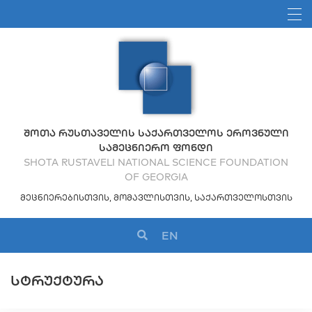
ᲨᲝᲗᲐ ᲠᲣᲡᲗᲐᲕᲔᲚᲘᲡ ᲡᲐᲥᲐᲠᲗᲕᲔᲚᲝᲡ ᲔᲠᲝᲕᲜᲣᲚᲘ
ᲡᲐᲛᲔᲪᲜᲘᲔᲠᲝ ᲤᲝᲜᲓᲘ
SHOTA RUSTAVELI NATIONAL SCIENCE FOUNDATION
OF GEORGIA
ᲛᲔᲪᲜᲘᲔᲠᲔᲑᲘᲡᲗᲕᲘᲡ, ᲛᲝᲛᲐᲕᲚᲘᲡᲗᲕᲘᲡ, ᲡᲐᲥᲐᲠᲗᲕᲔᲚᲝᲡᲗᲕᲘᲡ
EN
ᲡᲢᲠᲣᲥᲢᲣᲠᲐ