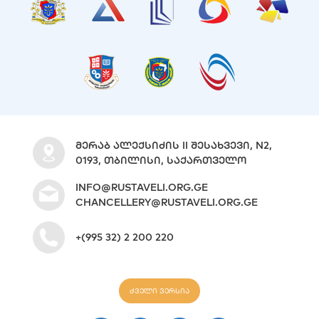
ᲛᲔᲠᲐᲑ ᲐᲚᲔᲥᲡᲘᲫᲘᲡ II ᲨᲔᲡᲐᲮᲕᲔᲕᲘ, N2,
0193, ᲗᲑᲘᲚᲘᲡᲘ, ᲡᲐᲥᲐᲠᲗᲕᲔᲚᲝ
INFO@RUSTAVELI.ORG.GE
CHANCELLERY@RUSTAVELI.ORG.GE
+(995 32) 2 200 220
ძველი ვერსია