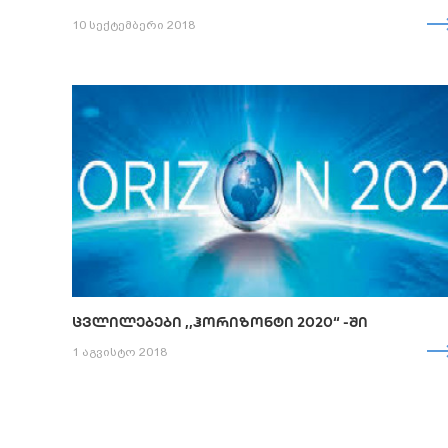
10 სექტემბერი 2018
ᲪᲕᲚᲘᲚᲔᲑᲔᲑᲘ ,,ᲰᲝᲠᲘᲖᲝᲜᲢᲘ 2020“ -ᲨᲘ
1 აგვისტო 2018