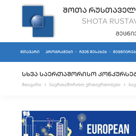
ᲨᲝᲗᲐ ᲠᲣᲡᲗᲐᲕᲔᲚ
SHOTA RUSTAV
ᲛᲔᲪᲜᲘ
ᲛᲗᲐᲕᲐᲠᲘ
ᲞᲠᲝᲒᲠᲐᲛᲔᲑᲘ
ᲩᲕᲔᲜ ᲨᲔᲡᲐᲮᲔᲑ
ᲛᲔᲪᲜᲘᲔᲠᲔ
ᲡᲮᲕᲐ ᲡᲐᲔᲠᲗᲐᲨᲝᲠᲘᲡᲝ ᲙᲝᲜᲙᲣᲠᲡᲔ
მთავარი
საერთაშორისო ურთიერთობები
სა