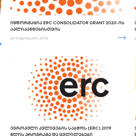
ᲘᲜᲤᲝᲠᲛᲐᲪᲘᲐ ERC CONSOLIDATOR GRANT 2020-ᲘᲡ
ᲐᲞᲚᲘᲙᲐᲜᲢᲔᲑᲘᲡᲗᲕᲘᲡ
29 ოქტომბერი 2019
ᲔᲕᲠᲝᲞᲣᲚᲘ ᲙᲕᲚᲔᲕᲔᲑᲘᲡ ᲡᲐᲑᲭᲝᲡ (ERC) 2019
ᲬᲚᲘᲡ ᲞᲠᲝᲒᲠᲐᲛᲐ ᲓᲐ ᲪᲕᲚᲘᲚᲔᲑᲔᲑᲘ