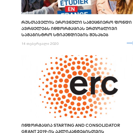
ᲠᲣᲡᲗᲐᲕᲔᲚᲘᲡ ᲔᲠᲝᲕᲜᲣᲚᲘ ᲡᲐᲛᲔᲪᲜᲘᲔᲠᲝ ᲤᲝᲜᲓᲘ
ᲐᲕᲠᲪᲔᲚᲔᲑᲡ ᲘᲜᲤᲝᲠᲛᲐᲪᲘᲐᲡ ᲔᲠᲗᲝᲑᲚᲘᲕᲘ
ᲡᲐᲛᲐᲒᲘᲡᲢᲠᲝ ᲡᲢᲘᲞᲔᲜᲓᲘᲔᲑᲘᲡ ᲨᲔᲡᲐᲮᲔᲑ
14 თებერვალი 2020
ᲘᲜᲤᲝᲠᲛᲐᲪᲘᲐ STARTING AND CONSOLIDATOR
GRANT 2019-ᲘᲡ ᲐᲞᲚᲘᲙᲐᲜᲢᲔᲑᲘᲡᲗᲕᲘᲡ