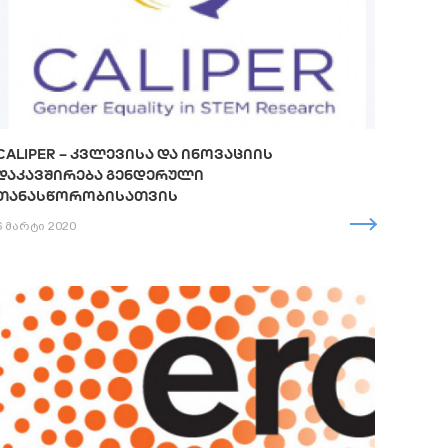
CALIPER – ᲙᲕᲚᲔᲕᲘᲡᲐ ᲓᲐ ᲘᲜᲝᲕᲐᲪᲘᲘᲡ
ᲓᲐᲙᲐᲕᲨᲘᲠᲔᲑᲐ ᲒᲔᲜᲓᲔᲠᲣᲚᲘ
ᲗᲐᲜᲐᲡᲬᲝᲠᲝᲑᲘᲡᲐᲗᲕᲘᲡ
6 მარტი 2020