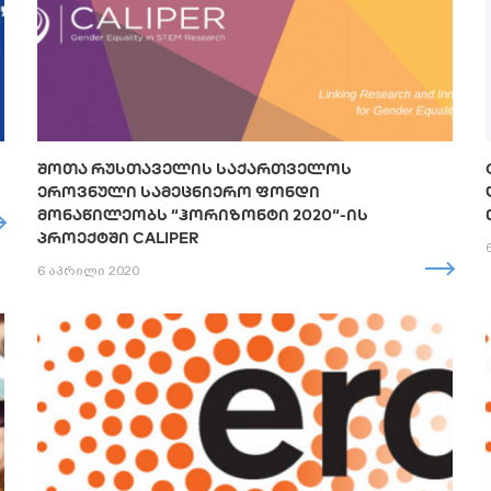
ᲨᲝᲗᲐ ᲠᲣᲡᲗᲐᲕᲔᲚᲘᲡ ᲡᲐᲥᲐᲠᲗᲕᲔᲚᲝᲡ
ᲔᲠᲝᲕᲜᲣᲚᲘ ᲡᲐᲛᲔᲪᲜᲘᲔᲠᲝ ᲤᲝᲜᲓᲘ
ᲛᲝᲜᲐᲬᲘᲚᲔᲝᲑᲡ “ᲰᲝᲠᲘᲖᲝᲜᲢᲘ 2020“-ᲘᲡ
ᲞᲠᲝᲔᲥᲢᲨᲘ CALIPER
6 აპრილი 2020