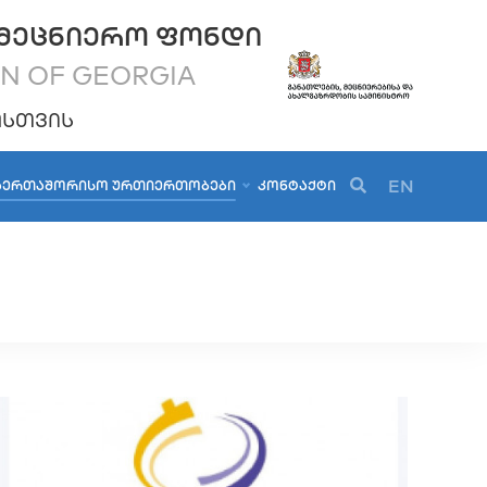
ᲛᲔᲪᲜᲘᲔᲠᲝ ᲤᲝᲜᲓᲘ
ON OF GEORGIA
ᲝᲡᲗᲕᲘᲡ
EN
ᲐᲔᲠᲗᲐᲨᲝᲠᲘᲡᲝ ᲣᲠᲗᲘᲔᲠᲗᲝᲑᲔᲑᲘ
ᲙᲝᲜᲢᲐᲥᲢᲘ