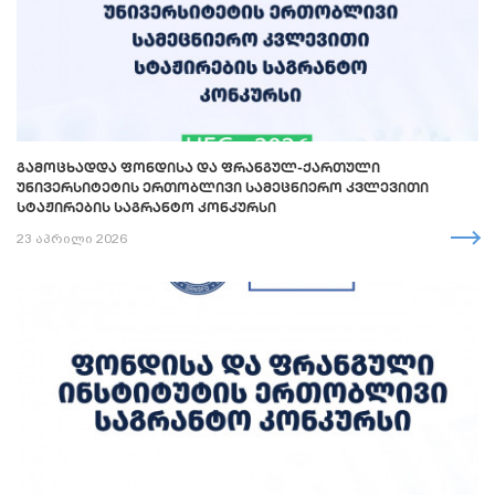
ᲒᲐᲛᲝᲪᲮᲐᲓᲓᲐ ᲤᲝᲜᲓᲘᲡᲐ ᲓᲐ ᲤᲠᲐᲜᲒᲣᲚ-ᲥᲐᲠᲗᲣᲚᲘ
ᲣᲜᲘᲕᲔᲠᲡᲘᲢᲔᲢᲘᲡ ᲔᲠᲗᲝᲑᲚᲘᲕᲘ ᲡᲐᲛᲔᲪᲜᲘᲔᲠᲝ ᲙᲕᲚᲔᲕᲘᲗᲘ
ᲡᲢᲐᲟᲘᲠᲔᲑᲘᲡ ᲡᲐᲒᲠᲐᲜᲢᲝ ᲙᲝᲜᲙᲣᲠᲡᲘ
23 აპრილი 2026