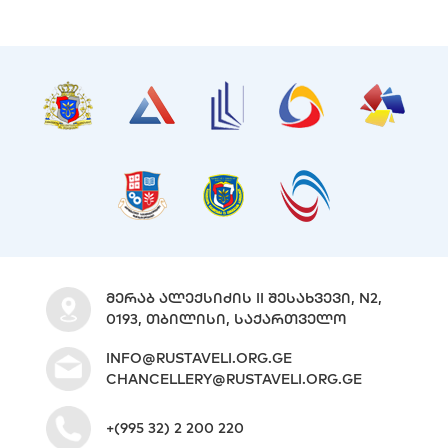
ᲛᲔᲠᲐᲑ ᲐᲚᲔᲥᲡᲘᲫᲘᲡ II ᲨᲔᲡᲐᲮᲕᲔᲕᲘ, N2,
0193, ᲗᲑᲘᲚᲘᲡᲘ, ᲡᲐᲥᲐᲠᲗᲕᲔᲚᲝ
INFO@RUSTAVELI.ORG.GE
CHANCELLERY@RUSTAVELI.ORG.GE
+(995 32) 2 200 220