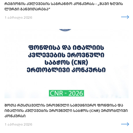
ᲠᲔᲒᲘᲝᲜᲘᲡ ᲙᲕᲚᲔᲕᲔᲑᲘᲡ ᲡᲐᲒᲠᲐᲜᲢᲝ ᲙᲝᲜᲙᲣᲠᲡᲡ - „ᲨᲐᲕᲘ ᲖᲦᲕᲘᲡ
ᲚᲣᲠᲯᲘ ᲒᲐᲜᲕᲘᲗᲐᲠᲔᲑᲐ“
1 აპრილი 2026
ᲨᲝᲗᲐ ᲠᲣᲡᲗᲐᲕᲔᲚᲘᲡ ᲔᲠᲝᲕᲜᲣᲚᲘ ᲡᲐᲛᲔᲪᲜᲘᲔᲠᲝ ᲤᲝᲜᲓᲘᲡᲐ ᲓᲐ
ᲘᲢᲐᲚᲘᲘᲡ ᲙᲕᲚᲔᲕᲔᲑᲘᲡ ᲔᲠᲝᲕᲜᲣᲚᲘ ᲡᲐᲑᲭᲝᲡ (CNR) ᲔᲠᲗᲝᲑᲚᲘᲕᲘ
ᲙᲝᲜᲙᲣᲠᲡᲘ
1 აპრილი 2026