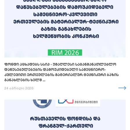
ᲤᲝᲜᲓᲘ ᲐᲪᲮᲐᲓᲔᲑᲡ ᲡᲡᲘᲞ - ᲣᲛᲐᲦᲚᲔᲡᲘ ᲡᲐᲒᲐᲜᲛᲐᲜᲐᲗᲚᲔᲑᲚᲝ
ᲓᲐᲬᲔᲡᲔᲑᲣᲚᲔᲑᲔᲑᲘᲡ ᲓᲐᲛᲝᲣᲙᲘᲓᲔᲑᲔᲚᲘ ᲡᲐᲛᲔᲪᲜᲘᲔᲠᲝ-
ᲙᲕᲚᲔᲕᲘᲗᲘ ᲔᲠᲗᲔᲣᲚᲔᲑᲘᲡ ᲛᲐᲢᲔᲠᲘᲐᲚᲣᲠ ᲢᲔᲥᲜᲘᲙᲣᲠᲘ ᲑᲐᲖᲘᲡ
ᲒᲐᲜᲐᲮᲚᲔᲑᲘᲡ ᲮᲔᲚᲨ ...
24 აპრილი 2026