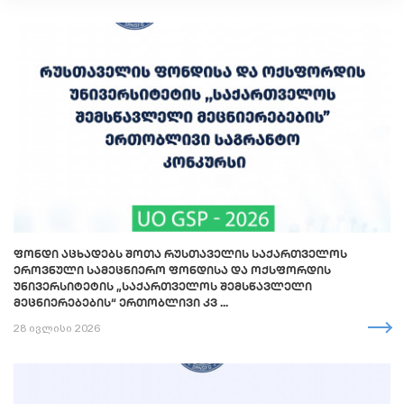
ᲤᲝᲜᲓᲘ ᲐᲪᲮᲐᲓᲔᲑᲡ ᲨᲝᲗᲐ ᲠᲣᲡᲗᲐᲕᲔᲚᲘᲡ ᲡᲐᲥᲐᲠᲗᲕᲔᲚᲝᲡ
ᲔᲠᲝᲕᲜᲣᲚᲘ ᲡᲐᲛᲔᲪᲜᲘᲔᲠᲝ ᲤᲝᲜᲓᲘᲡᲐ ᲓᲐ ᲝᲥᲡᲤᲝᲠᲓᲘᲡ
ᲣᲜᲘᲕᲔᲠᲡᲘᲢᲔᲢᲘᲡ „ᲡᲐᲥᲐᲠᲗᲕᲔᲚᲝᲡ ᲨᲔᲛᲡᲬᲐᲕᲚᲔᲚᲘ
ᲛᲔᲪᲜᲘᲔᲠᲔᲑᲔᲑᲘᲡ“ ᲔᲠᲗᲝᲑᲚᲘᲕᲘ ᲙᲕ ...
28 ივლისი 2026