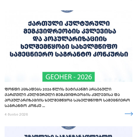
ᲤᲝᲜᲓᲘ ᲐᲪᲮᲐᲓᲔᲑᲡ 2026 ᲬᲚᲘᲡ ᲕᲐᲢᲘᲙᲐᲜᲨᲘ ᲐᲠᲡᲔᲑᲣᲚᲘ
ᲥᲐᲠᲗᲣᲚᲘ ᲙᲣᲚᲢᲣᲠᲣᲚᲘ ᲛᲔᲛᲙᲕᲘᲓᲠᲔᲝᲑᲘᲡ ᲙᲕᲚᲔᲕᲘᲡᲐ ᲓᲐ
ᲞᲝᲞᲣᲚᲐᲠᲘᲖᲐᲪᲘᲘᲡ ᲮᲔᲚᲨᲔᲛᲬᲧᲝᲑ ᲡᲐᲮᲔᲚᲛᲬᲘᲤᲝ ᲡᲐᲛᲔᲪᲜᲘᲔᲠᲝ
ᲡᲐᲒᲠᲐᲜᲢᲝ ᲙᲝᲜᲙᲣ ...
4 მაისი 2026