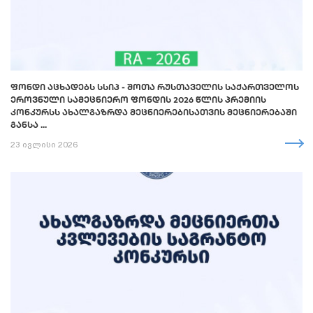
ᲤᲝᲜᲓᲘ ᲐᲪᲮᲐᲓᲔᲑᲡ ᲡᲡᲘᲞ - ᲨᲝᲗᲐ ᲠᲣᲡᲗᲐᲕᲔᲚᲘᲡ ᲡᲐᲥᲐᲠᲗᲕᲔᲚᲝᲡ
ᲔᲠᲝᲕᲜᲣᲚᲘ ᲡᲐᲛᲔᲪᲜᲘᲔᲠᲝ ᲤᲝᲜᲓᲘᲡ 2026 ᲬᲚᲘᲡ ᲞᲠᲔᲛᲘᲘᲡ
ᲙᲝᲜᲙᲣᲠᲡᲡ ᲐᲮᲐᲚᲒᲐᲖᲠᲓᲐ ᲛᲔᲪᲜᲘᲔᲠᲔᲑᲘᲡᲐᲗᲕᲘᲡ ᲛᲔᲪᲜᲘᲔᲠᲔᲑᲐᲨᲘ
ᲒᲐᲜᲡᲐ ...
23 ივლისი 2026