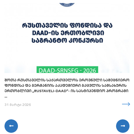
ᲨᲝᲗᲐ ᲠᲣᲡᲗᲐᲕᲔᲚᲘᲡ ᲡᲐᲥᲐᲠᲗᲕᲔᲚᲝᲡ ᲔᲠᲝᲕᲜᲣᲚᲘ ᲡᲐᲛᲔᲪᲜᲘᲔᲠᲝ
ᲤᲝᲜᲓᲘᲡᲐ ᲓᲐ ᲒᲔᲠᲛᲐᲜᲘᲘᲡ ᲐᲙᲐᲓᲔᲛᲘᲣᲠᲘ ᲒᲐᲪᲕᲚᲘᲡ ᲡᲐᲛᲡᲐᲮᲣᲠᲘᲡ
ᲔᲠᲗᲝᲑᲚᲘᲕᲘ „RUSTAVELI-DAAD“- ᲘᲡ ᲡᲐᲡᲢᲘᲞᲔᲜᲓᲘᲝ ᲞᲠᲝᲒᲠᲐᲛᲘ
...
31 მარტი 2026