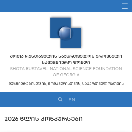
ᲨᲝᲗᲐ ᲠᲣᲡᲗᲐᲕᲔᲚᲘᲡ ᲡᲐᲥᲐᲠᲗᲕᲔᲚᲝᲡ ᲔᲠᲝᲕᲜᲣᲚᲘ
ᲡᲐᲛᲔᲪᲜᲘᲔᲠᲝ ᲤᲝᲜᲓᲘ
SHOTA RUSTAVELI NATIONAL SCIENCE FOUNDATION
OF GEORGIA
ᲛᲔᲪᲜᲘᲔᲠᲔᲑᲘᲡᲗᲕᲘᲡ, ᲛᲝᲛᲐᲕᲚᲘᲡᲗᲕᲘᲡ, ᲡᲐᲥᲐᲠᲗᲕᲔᲚᲝᲡᲗᲕᲘᲡ
EN
2026 ᲬᲚᲘᲡ ᲙᲝᲜᲙᲣᲠᲡᲔᲑᲘ