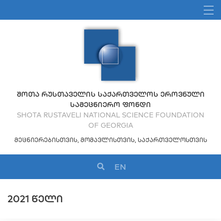
ᲨᲝᲗᲐ ᲠᲣᲡᲗᲐᲕᲔᲚᲘᲡ ᲡᲐᲥᲐᲠᲗᲕᲔᲚᲝᲡ ᲔᲠᲝᲕᲜᲣᲚᲘ
ᲡᲐᲛᲔᲪᲜᲘᲔᲠᲝ ᲤᲝᲜᲓᲘ
SHOTA RUSTAVELI NATIONAL SCIENCE FOUNDATION
OF GEORGIA
ᲛᲔᲪᲜᲘᲔᲠᲔᲑᲘᲡᲗᲕᲘᲡ, ᲛᲝᲛᲐᲕᲚᲘᲡᲗᲕᲘᲡ, ᲡᲐᲥᲐᲠᲗᲕᲔᲚᲝᲡᲗᲕᲘᲡ
EN
2021 ᲬᲔᲚᲘ