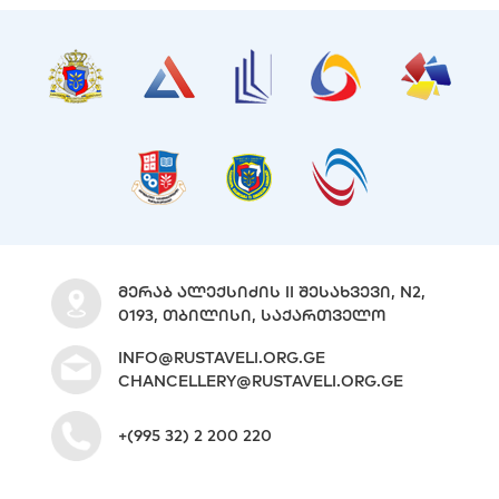
ᲛᲔᲠᲐᲑ ᲐᲚᲔᲥᲡᲘᲫᲘᲡ II ᲨᲔᲡᲐᲮᲕᲔᲕᲘ, N2,
0193, ᲗᲑᲘᲚᲘᲡᲘ, ᲡᲐᲥᲐᲠᲗᲕᲔᲚᲝ
INFO@RUSTAVELI.ORG.GE
CHANCELLERY@RUSTAVELI.ORG.GE
+(995 32) 2 200 220