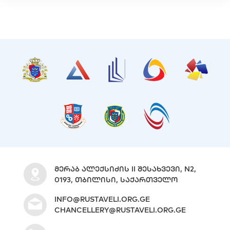
ᲛᲔᲠᲐᲑ ᲐᲚᲔᲥᲡᲘᲫᲘᲡ II ᲨᲔᲡᲐᲮᲕᲔᲕᲘ, N2,
0193, ᲗᲑᲘᲚᲘᲡᲘ, ᲡᲐᲥᲐᲠᲗᲕᲔᲚᲝ
INFO@RUSTAVELI.ORG.GE
CHANCELLERY@RUSTAVELI.ORG.GE