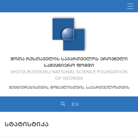
ᲨᲝᲗᲐ ᲠᲣᲡᲗᲐᲕᲔᲚᲘᲡ ᲡᲐᲥᲐᲠᲗᲕᲔᲚᲝᲡ ᲔᲠᲝᲕᲜᲣᲚᲘ
ᲡᲐᲛᲔᲪᲜᲘᲔᲠᲝ ᲤᲝᲜᲓᲘ
SHOTA RUSTAVELI NATIONAL SCIENCE FOUNDATION
OF GEORGIA
ᲛᲔᲪᲜᲘᲔᲠᲔᲑᲘᲡᲗᲕᲘᲡ, ᲛᲝᲛᲐᲕᲚᲘᲡᲗᲕᲘᲡ, ᲡᲐᲥᲐᲠᲗᲕᲔᲚᲝᲡᲗᲕᲘᲡ
EN
ᲡᲢᲐᲢᲘᲡᲢᲘᲙᲐ