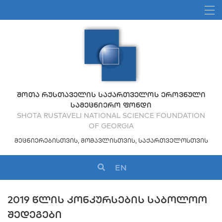
ᲨᲝᲗᲐ ᲠᲣᲡᲗᲐᲕᲔᲚᲘᲡ ᲡᲐᲥᲐᲠᲗᲕᲔᲚᲝᲡ ᲔᲠᲝᲕᲜᲣᲚᲘ
ᲡᲐᲛᲔᲪᲜᲘᲔᲠᲝ ᲤᲝᲜᲓᲘ
SHOTA RUSTAVELI NATIONAL SCIENCE FOUNDATION
OF GEORGIA
ᲛᲔᲪᲜᲘᲔᲠᲔᲑᲘᲡᲗᲕᲘᲡ, ᲛᲝᲛᲐᲕᲚᲘᲡᲗᲕᲘᲡ, ᲡᲐᲥᲐᲠᲗᲕᲔᲚᲝᲡᲗᲕᲘᲡ
EN
2019 ᲬᲚᲘᲡ ᲙᲝᲜᲙᲣᲠᲡᲔᲑᲘᲡ ᲡᲐᲑᲝᲚᲝᲝ
ᲨᲔᲓᲔᲒᲔᲑᲘ