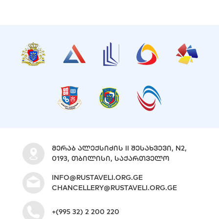
ᲛᲔᲠᲐᲑ ᲐᲚᲔᲥᲡᲘᲫᲘᲡ II ᲨᲔᲡᲐᲮᲕᲔᲕᲘ, N2,
0193, ᲗᲑᲘᲚᲘᲡᲘ, ᲡᲐᲥᲐᲠᲗᲕᲔᲚᲝ
INFO@RUSTAVELI.ORG.GE
CHANCELLERY@RUSTAVELI.ORG.GE
+(995 32) 2 200 220