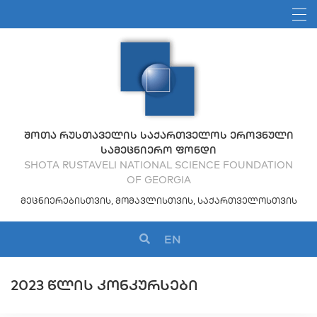
ᲨᲝᲗᲐ ᲠᲣᲡᲗᲐᲕᲔᲚᲘᲡ ᲡᲐᲥᲐᲠᲗᲕᲔᲚᲝᲡ ᲔᲠᲝᲕᲜᲣᲚᲘ
ᲡᲐᲛᲔᲪᲜᲘᲔᲠᲝ ᲤᲝᲜᲓᲘ
SHOTA RUSTAVELI NATIONAL SCIENCE FOUNDATION
OF GEORGIA
ᲛᲔᲪᲜᲘᲔᲠᲔᲑᲘᲡᲗᲕᲘᲡ, ᲛᲝᲛᲐᲕᲚᲘᲡᲗᲕᲘᲡ, ᲡᲐᲥᲐᲠᲗᲕᲔᲚᲝᲡᲗᲕᲘᲡ
EN
2023 ᲬᲚᲘᲡ ᲙᲝᲜᲙᲣᲠᲡᲔᲑᲘ