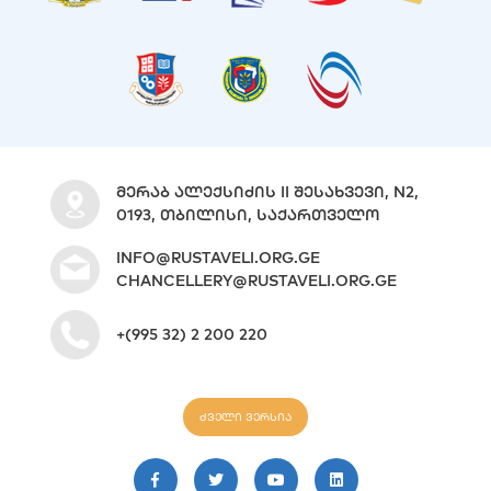
ᲛᲔᲠᲐᲑ ᲐᲚᲔᲥᲡᲘᲫᲘᲡ II ᲨᲔᲡᲐᲮᲕᲔᲕᲘ, N2,
0193, ᲗᲑᲘᲚᲘᲡᲘ, ᲡᲐᲥᲐᲠᲗᲕᲔᲚᲝ
INFO@RUSTAVELI.ORG.GE
CHANCELLERY@RUSTAVELI.ORG.GE
+(995 32) 2 200 220
ძველი ვერსია