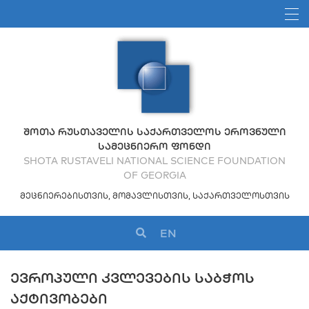
ᲨᲝᲗᲐ ᲠᲣᲡᲗᲐᲕᲔᲚᲘᲡ ᲡᲐᲥᲐᲠᲗᲕᲔᲚᲝᲡ ᲔᲠᲝᲕᲜᲣᲚᲘ
ᲡᲐᲛᲔᲪᲜᲘᲔᲠᲝ ᲤᲝᲜᲓᲘ
SHOTA RUSTAVELI NATIONAL SCIENCE FOUNDATION
OF GEORGIA
ᲛᲔᲪᲜᲘᲔᲠᲔᲑᲘᲡᲗᲕᲘᲡ, ᲛᲝᲛᲐᲕᲚᲘᲡᲗᲕᲘᲡ, ᲡᲐᲥᲐᲠᲗᲕᲔᲚᲝᲡᲗᲕᲘᲡ
EN
ᲔᲕᲠᲝᲞᲣᲚᲘ ᲙᲕᲚᲔᲕᲔᲑᲘᲡ ᲡᲐᲑᲭᲝᲡ
ᲐᲥᲢᲘᲕᲝᲑᲔᲑᲘ