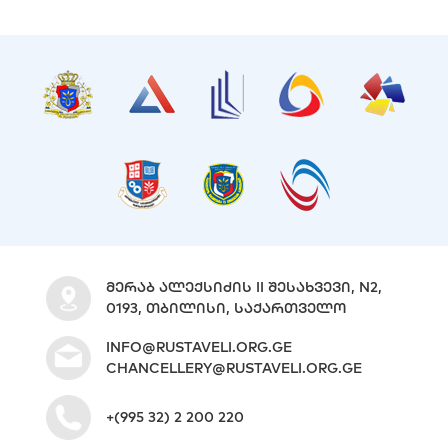
ᲛᲔᲠᲐᲑ ᲐᲚᲔᲥᲡᲘᲫᲘᲡ II ᲨᲔᲡᲐᲮᲕᲔᲕᲘ, N2,
0193, ᲗᲑᲘᲚᲘᲡᲘ, ᲡᲐᲥᲐᲠᲗᲕᲔᲚᲝ
INFO@RUSTAVELI.ORG.GE
CHANCELLERY@RUSTAVELI.ORG.GE
+(995 32) 2 200 220