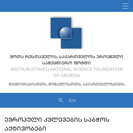
ᲨᲝᲗᲐ ᲠᲣᲡᲗᲐᲕᲔᲚᲘᲡ ᲡᲐᲥᲐᲠᲗᲕᲔᲚᲝᲡ ᲔᲠᲝᲕᲜᲣᲚᲘ
ᲡᲐᲛᲔᲪᲜᲘᲔᲠᲝ ᲤᲝᲜᲓᲘ
SHOTA RUSTAVELI NATIONAL SCIENCE FOUNDATION
OF GEORGIA
ᲛᲔᲪᲜᲘᲔᲠᲔᲑᲘᲡᲗᲕᲘᲡ, ᲛᲝᲛᲐᲕᲚᲘᲡᲗᲕᲘᲡ, ᲡᲐᲥᲐᲠᲗᲕᲔᲚᲝᲡᲗᲕᲘᲡ
EN
ᲔᲕᲠᲝᲞᲣᲚᲘ ᲙᲕᲚᲔᲕᲔᲑᲘᲡ ᲡᲐᲑᲭᲝᲡ
ᲐᲥᲢᲘᲕᲝᲑᲔᲑᲘ