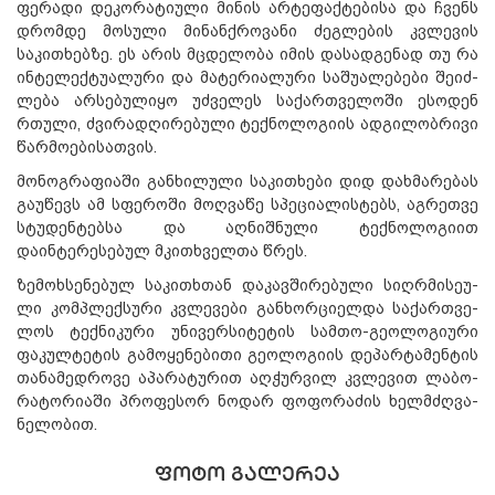
ფერადი დეკო­რა­ტიული მინის არტეფაქტებისა და ჩვენს
დრომდე მოსული მინანქროვანი ძეგლების კვლევის
საკით­ხებზე. ეს არის მცდე­ლობა იმის დასადგენად თუ რა
ინტე­ლე­ქტუალური და მატერიალური საშუალებები შეიძ­
ლე­ბა არსებულიყო უძვე­ლეს საქართველოში ესოდენ
რთუ­ლი, ძვირადღირებული ტექნოლოგიის ადგილობრივი
წარ­მოე­ბი­სათვის.
მონოგრაფიაში განხილული საკითხები დიდ დახმა­რე­ბას
გაუწევს ამ სფეროში მოღვაწე სპეციალისტებს, აგრეთვე
სტუდენტებსა და აღნიშნული ტექნოლოგიით
დაინტერესე­ბულ მკითხველთა წრეს.
ზემოხსენებულ საკითხთან დაკავშირებული სიღრმი­სეუ­
ლი კომპლექსური კვლევები განხორციელდა საქარ­თვე­
ლოს ტექნიკური უნივერსი­ტე­ტის სამთო-გეოლოგიუ­რი
ფაკულტეტის გამოყენებითი გეო­ლო­გიის დეპარტამენ­ტის
თანამედროვე აპარატურით აღჭურვილ კვ­ლევით ლა­ბო­
რა­ტორიაში პროფესორ ნოდარ ფოფორაძის ხელ­მძღვა­
ნე­ლობით.
ᲤᲝᲢᲝ ᲒᲐᲚᲔᲠᲔᲐ