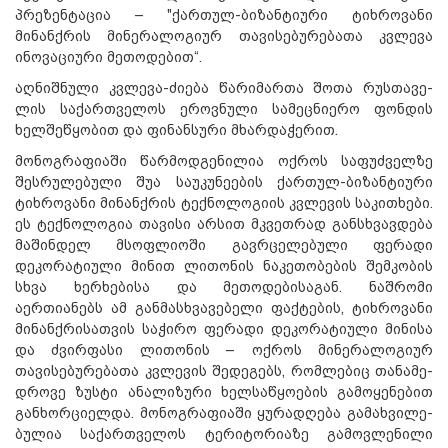
პრეზენტაცია – "ქართულ-ბიზანტიური ტიხროვანი
მინანქრის მინერალოგიურ თავისებურებათა კვლევა
ინოვაციური მეთოდებით“.
აღნიშნული კვლევა-ძიება წარიმართა შოთა რუსთა­ვე­
ლის საქართველოს ეროვნული სამეცნიერო ფონდის
ხელ­შეწყობით და ფინანსური მხარ­დაჭერით.
მონოგრაფიაში წარმოდგენილია ოქროს საფუძველზე
შეს­რუ­ლებული შუა საუკუნეების ქართულ-ბიზანტიური
ტიხ­როვანი მინანქრის ტექნოლოგიის კვლევის საკითხები.
ეს ტექნო­ლოგია თავისი არსით მკვეთრად განსხვავდება
მაშინ­დელ მსოფლიოში გავრცელებული ფერადი
დეკორატიული მინით ლითონის ნაკეთობების შემკობის
სხვა ხერხებისა და მეთოდებისაგან. ნაშრომი
აერთიანებს ამ განმასხვავებელი ფაქტების, ტი­­­­ხ­რო­ვანი
მინანქრისათვის საჭირო ფერადი დეკორატიუ­ლი მინისა
და ძვირფასი ლითონის – ოქროს მინერალოგიურ
თავისებურებათა კვლევის შედეგებს, რომ­ლებიც თანა­მე­
დ­რო­ვე ზუსტი ანალიზური ხელსაწყოების გამო­ყე­ნებით
გან­ხორ­ციელდა. მონოგრაფიაში ყურადღება გამა­ხვი­ლე­
ბუ­ლია საქართველოს ტერიტორიაზე გამოვლენი­ლი