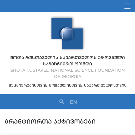
ᲨᲝᲗᲐ ᲠᲣᲡᲗᲐᲕᲔᲚᲘᲡ ᲡᲐᲥᲐᲠᲗᲕᲔᲚᲝᲡ ᲔᲠᲝᲕᲜᲣᲚᲘ
ᲡᲐᲛᲔᲪᲜᲘᲔᲠᲝ ᲤᲝᲜᲓᲘ
SHOTA RUSTAVELI NATIONAL SCIENCE FOUNDATION
OF GEORGIA
ᲛᲔᲪᲜᲘᲔᲠᲔᲑᲘᲡᲗᲕᲘᲡ, ᲛᲝᲛᲐᲕᲚᲘᲡᲗᲕᲘᲡ, ᲡᲐᲥᲐᲠᲗᲕᲔᲚᲝᲡᲗᲕᲘᲡ
EN
ᲒᲠᲐᲜᲢᲘᲝᲠᲗᲐ ᲐᲥᲢᲘᲕᲝᲑᲔᲑᲘ