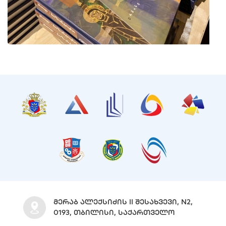
ᲛᲔᲠᲐᲑ ᲐᲚᲔᲥᲡᲘᲫᲘᲡ II ᲨᲔᲡᲐᲮᲕᲔᲕᲘ, N2,
0193, ᲗᲑᲘᲚᲘᲡᲘ, ᲡᲐᲥᲐᲠᲗᲕᲔᲚᲝ