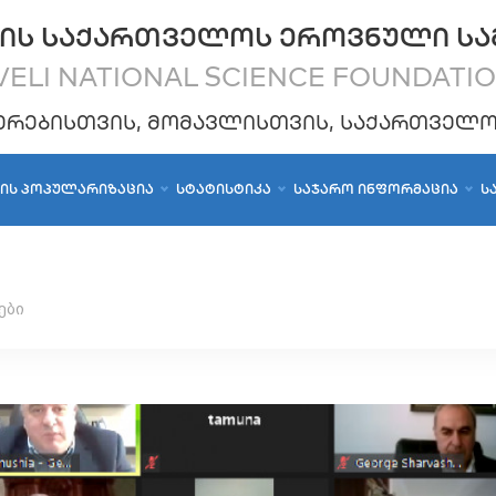
ᲘᲡ ᲡᲐᲥᲐᲠᲗᲕᲔᲚᲝᲡ ᲔᲠᲝᲕᲜᲣᲚᲘ ᲡᲐ
ELI NATIONAL SCIENCE FOUNDATI
ᲔᲠᲔᲑᲘᲡᲗᲕᲘᲡ, ᲛᲝᲛᲐᲕᲚᲘᲡᲗᲕᲘᲡ, ᲡᲐᲥᲐᲠᲗᲕᲔᲚ
ᲑᲘᲡ ᲞᲝᲞᲣᲚᲐᲠᲘᲖᲐᲪᲘᲐ
ᲡᲢᲐᲢᲘᲡᲢᲘᲙᲐ
ᲡᲐᲯᲐᲠᲝ ᲘᲜᲤᲝᲠᲛᲐᲪᲘᲐ
Ს
ები