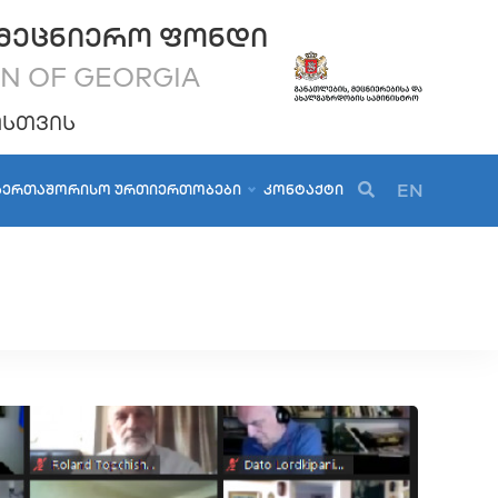
ᲛᲔᲪᲜᲘᲔᲠᲝ ᲤᲝᲜᲓᲘ
ON OF GEORGIA
ᲝᲡᲗᲕᲘᲡ
EN
ᲐᲔᲠᲗᲐᲨᲝᲠᲘᲡᲝ ᲣᲠᲗᲘᲔᲠᲗᲝᲑᲔᲑᲘ
ᲙᲝᲜᲢᲐᲥᲢᲘ