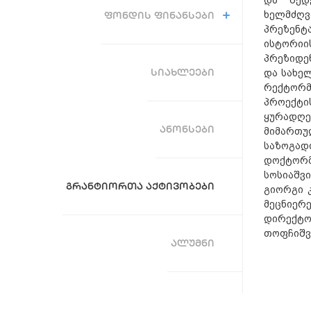
ხელმძღვ
ᲤᲝᲜᲓᲘᲡ ᲤᲘᲜᲐᲜᲡᲔᲑᲘ
პრეზენტა
ისტორიი
პრეზიდე
ᲡᲘᲐᲮᲚᲔᲔᲑᲘ
და სახე
რექტორმ
პროექტი
ყურადღე
ᲐᲜᲝᲜᲡᲔᲑᲘ
მიმართუ
საზოგად
დოქტორმ
სოსიაშვ
ᲒᲠᲐᲜᲢᲘᲝᲠᲗᲐ ᲐᲥᲢᲘᲕᲝᲑᲔᲑᲘ
გიორგი 
მეცნიერ
დირექტო
თოფჩიშვ
ᲐᲚᲣᲛᲜᲘ