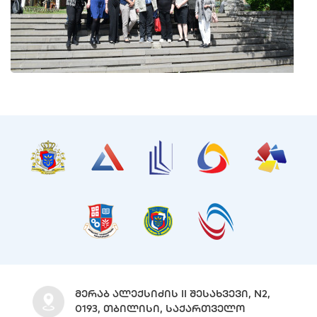
ᲛᲔᲠᲐᲑ ᲐᲚᲔᲥᲡᲘᲫᲘᲡ II ᲨᲔᲡᲐᲮᲕᲔᲕᲘ, N2,
0193, ᲗᲑᲘᲚᲘᲡᲘ, ᲡᲐᲥᲐᲠᲗᲕᲔᲚᲝ