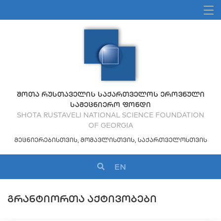
ᲨᲝᲗᲐ ᲠᲣᲡᲗᲐᲕᲔᲚᲘᲡ ᲡᲐᲥᲐᲠᲗᲕᲔᲚᲝᲡ ᲔᲠᲝᲕᲜᲣᲚᲘ
ᲡᲐᲛᲔᲪᲜᲘᲔᲠᲝ ᲤᲝᲜᲓᲘ
SHOTA RUSTAVELI NATIONAL SCIENCE FOUNDATION
OF GEORGIA
ᲛᲔᲪᲜᲘᲔᲠᲔᲑᲘᲡᲗᲕᲘᲡ, ᲛᲝᲛᲐᲕᲚᲘᲡᲗᲕᲘᲡ, ᲡᲐᲥᲐᲠᲗᲕᲔᲚᲝᲡᲗᲕᲘᲡ
EN
ᲒᲠᲐᲜᲢᲘᲝᲠᲗᲐ ᲐᲥᲢᲘᲕᲝᲑᲔᲑᲘ