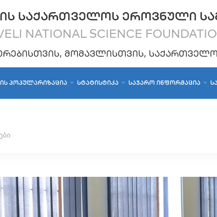
ᲘᲡ ᲡᲐᲥᲐᲠᲗᲕᲔᲚᲝᲡ ᲔᲠᲝᲕᲜᲣᲚᲘ ᲡᲐ
ELI NATIONAL SCIENCE FOUNDATI
ᲔᲠᲔᲑᲘᲡᲗᲕᲘᲡ, ᲛᲝᲛᲐᲕᲚᲘᲡᲗᲕᲘᲡ, ᲡᲐᲥᲐᲠᲗᲕᲔᲚ
ᲑᲘᲡ ᲞᲝᲞᲣᲚᲐᲠᲘᲖᲐᲪᲘᲐ
ᲡᲢᲐᲢᲘᲡᲢᲘᲙᲐ
ᲡᲐᲯᲐᲠᲝ ᲘᲜᲤᲝᲠᲛᲐᲪᲘᲐ
Ს
ები