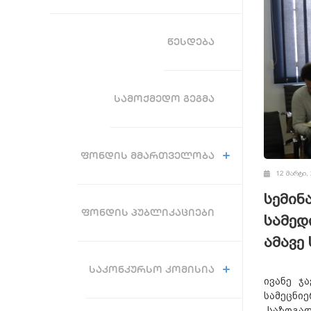
ᲬᲔᲡᲓᲔᲑᲐ
ᲡᲐᲛᲝᲥᲛᲔᲓᲝ ᲒᲔᲒᲛᲐ
ᲤᲝᲜᲓᲘᲡ ᲛᲛᲐᲠᲗᲕᲔᲚᲝᲑᲐ
12 მარტი,
სემინ
ᲤᲝᲜᲓᲘᲡ ᲞᲣᲑᲚᲘᲙᲐᲪᲘᲔᲑᲘ
სამედ
ამავე
ᲡᲐᲙᲝᲜᲙᲣᲠᲡᲝ ᲙᲝᲛᲘᲡᲘᲐ
ივანე ჯ
სამეცნიე
„საზოგა