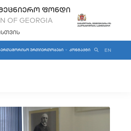
ᲛᲔᲪᲜᲘᲔᲠᲝ ᲤᲝᲜᲓᲘ
ON OF GEORGIA
ᲝᲡᲗᲕᲘᲡ
EN
ᲐᲔᲠᲗᲐᲨᲝᲠᲘᲡᲝ ᲣᲠᲗᲘᲔᲠᲗᲝᲑᲔᲑᲘ
ᲙᲝᲜᲢᲐᲥᲢᲘ