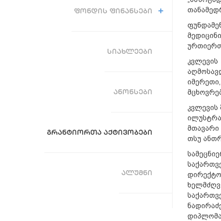
თანამედრ
ᲤᲝᲜᲓᲘᲡ ᲤᲘᲜᲐᲜᲡᲔᲑᲘ
ფუნდამე
მედიცინ
ურთიერთ
ᲡᲘᲐᲮᲚᲔᲔᲑᲘ
კვლევის
აღმოსავ
იმერეთი
ᲐᲜᲝᲜᲡᲔᲑᲘ
მცხოვრებ
კვლევის 
ილუსტრა
მთავარი 
ᲒᲠᲐᲜᲢᲘᲝᲠᲗᲐ ᲐᲥᲢᲘᲕᲝᲑᲔᲑᲘ
თსუ ანთ
სამეცნი
საქართვ
ᲐᲚᲣᲛᲜᲘ
დირექტო
ხელმძღვ
საქართვე
ნადირაძ
დიპლომა