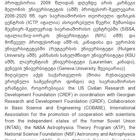
პროფესორია. 2009 წლიდან დღემდე არის კარნეგი
მელონის უნივერსიტეტის (აშშ) პროფესორ-მკვლევარი.
2006-2020 წწ. იყო საერთაშორისო თეორიული ფიზიკის
ცენტრის (ICTP, იტალია) ასოცირებული წევრი; მუშაობდა
მეცნიერ-მკვლევრად საერთაშორისო ცენტრებში (SISSA,
იტალია,ნიუ-იორკის უნივერსიტეტი (NYU, აშშ) და
მოწვეულ პროფესორად აშშ-ის, კანადისა და ევროპის
უნივერსიტეტებში (რუტგერსის უნივერსიტეტი (Rutgers
University, აშშ), კანზასის სახელმწიფო უნივერსიტეტი (KSU
აშშ), ლაურენტიან უნივერსიტეტი (Laurentian, კანადა),
ჟენევის უნივერსიტეტი (Geneva University, შვეიცარია)).
მიღებული აქვს საქართველოს (შოთა რუსთაველის
ეროვნული სამეცნიერო ფონდი) თუ საერთაშორისო
გრანტები, როგორებიცაა: the US Civilian Research and
Development Foundation (CRDF) in coordination with Georgian
Research and Development Foundation (GRDF), Collaboration
in Basic Science and Engineering (COBASE), International
Association for the promotion of cooperation with scientists
from the independent states of the former Soviet Union
(INTAS), the NASA Astrophysics Theory Program (ATP), the
National Science Foundation (NSF) Astronomy and Astrophysics