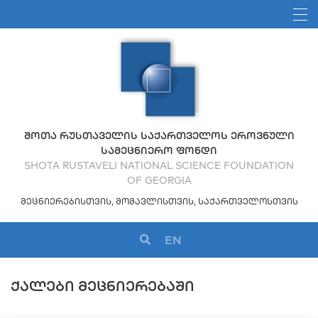
ᲨᲝᲗᲐ ᲠᲣᲡᲗᲐᲕᲔᲚᲘᲡ ᲡᲐᲥᲐᲠᲗᲕᲔᲚᲝᲡ ᲔᲠᲝᲕᲜᲣᲚᲘ
ᲡᲐᲛᲔᲪᲜᲘᲔᲠᲝ ᲤᲝᲜᲓᲘ
SHOTA RUSTAVELI NATIONAL SCIENCE FOUNDATION
OF GEORGIA
ᲛᲔᲪᲜᲘᲔᲠᲔᲑᲘᲡᲗᲕᲘᲡ, ᲛᲝᲛᲐᲕᲚᲘᲡᲗᲕᲘᲡ, ᲡᲐᲥᲐᲠᲗᲕᲔᲚᲝᲡᲗᲕᲘᲡ
EN
ᲥᲐᲚᲔᲑᲘ ᲛᲔᲪᲜᲘᲔᲠᲔᲑᲐᲨᲘ