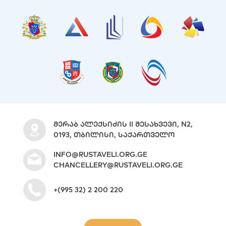
ᲛᲔᲠᲐᲑ ᲐᲚᲔᲥᲡᲘᲫᲘᲡ II ᲨᲔᲡᲐᲮᲕᲔᲕᲘ, N2,
0193, ᲗᲑᲘᲚᲘᲡᲘ, ᲡᲐᲥᲐᲠᲗᲕᲔᲚᲝ
INFO@RUSTAVELI.ORG.GE
CHANCELLERY@RUSTAVELI.ORG.GE
+(995 32) 2 200 220