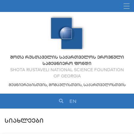
ᲨᲝᲗᲐ ᲠᲣᲡᲗᲐᲕᲔᲚᲘᲡ ᲡᲐᲥᲐᲠᲗᲕᲔᲚᲝᲡ ᲔᲠᲝᲕᲜᲣᲚᲘ
ᲡᲐᲛᲔᲪᲜᲘᲔᲠᲝ ᲤᲝᲜᲓᲘ
SHOTA RUSTAVELI NATIONAL SCIENCE FOUNDATION
OF GEORGIA
ᲛᲔᲪᲜᲘᲔᲠᲔᲑᲘᲡᲗᲕᲘᲡ, ᲛᲝᲛᲐᲕᲚᲘᲡᲗᲕᲘᲡ, ᲡᲐᲥᲐᲠᲗᲕᲔᲚᲝᲡᲗᲕᲘᲡ
EN
ᲡᲘᲐᲮᲚᲔᲔᲑᲘ