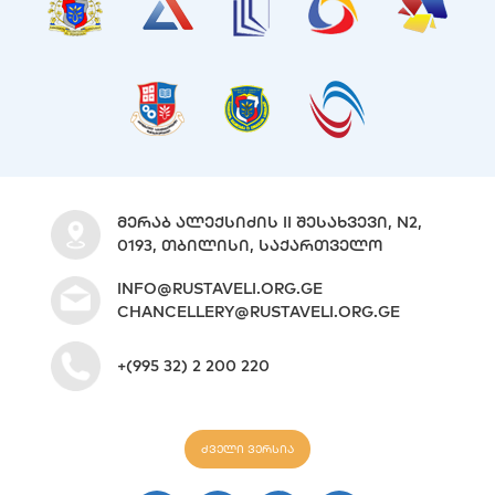
ᲛᲔᲠᲐᲑ ᲐᲚᲔᲥᲡᲘᲫᲘᲡ II ᲨᲔᲡᲐᲮᲕᲔᲕᲘ, N2,
0193, ᲗᲑᲘᲚᲘᲡᲘ, ᲡᲐᲥᲐᲠᲗᲕᲔᲚᲝ
INFO@RUSTAVELI.ORG.GE
CHANCELLERY@RUSTAVELI.ORG.GE
+(995 32) 2 200 220
ძველი ვერსია