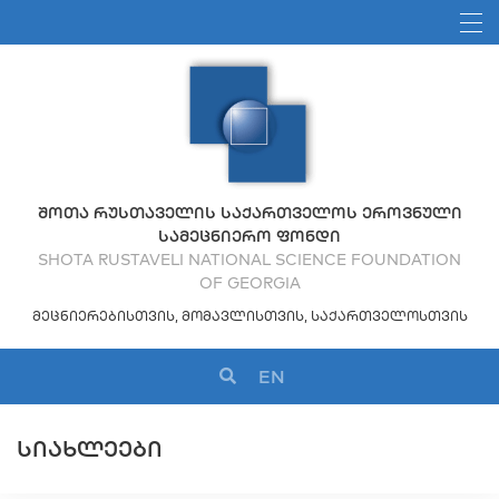
ᲨᲝᲗᲐ ᲠᲣᲡᲗᲐᲕᲔᲚᲘᲡ ᲡᲐᲥᲐᲠᲗᲕᲔᲚᲝᲡ ᲔᲠᲝᲕᲜᲣᲚᲘ
ᲡᲐᲛᲔᲪᲜᲘᲔᲠᲝ ᲤᲝᲜᲓᲘ
SHOTA RUSTAVELI NATIONAL SCIENCE FOUNDATION
OF GEORGIA
ᲛᲔᲪᲜᲘᲔᲠᲔᲑᲘᲡᲗᲕᲘᲡ, ᲛᲝᲛᲐᲕᲚᲘᲡᲗᲕᲘᲡ, ᲡᲐᲥᲐᲠᲗᲕᲔᲚᲝᲡᲗᲕᲘᲡ
EN
ᲡᲘᲐᲮᲚᲔᲔᲑᲘ