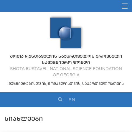
ᲨᲝᲗᲐ ᲠᲣᲡᲗᲐᲕᲔᲚᲘᲡ ᲡᲐᲥᲐᲠᲗᲕᲔᲚᲝᲡ ᲔᲠᲝᲕᲜᲣᲚᲘ
ᲡᲐᲛᲔᲪᲜᲘᲔᲠᲝ ᲤᲝᲜᲓᲘ
SHOTA RUSTAVELI NATIONAL SCIENCE FOUNDATION
OF GEORGIA
ᲛᲔᲪᲜᲘᲔᲠᲔᲑᲘᲡᲗᲕᲘᲡ, ᲛᲝᲛᲐᲕᲚᲘᲡᲗᲕᲘᲡ, ᲡᲐᲥᲐᲠᲗᲕᲔᲚᲝᲡᲗᲕᲘᲡ
EN
ᲡᲘᲐᲮᲚᲔᲔᲑᲘ