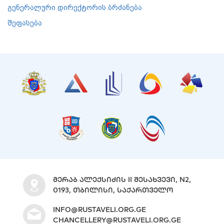
გენერალური დირექტორის ბრძანება
შეფასება
ᲛᲔᲠᲐᲑ ᲐᲚᲔᲥᲡᲘᲫᲘᲡ II ᲨᲔᲡᲐᲮᲕᲔᲕᲘ, N2,
0193, ᲗᲑᲘᲚᲘᲡᲘ, ᲡᲐᲥᲐᲠᲗᲕᲔᲚᲝ
INFO@RUSTAVELI.ORG.GE
CHANCELLERY@RUSTAVELI.ORG.GE