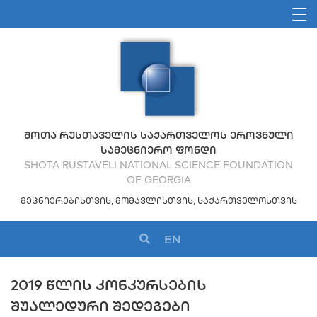
ᲨᲝᲗᲐ ᲠᲣᲡᲗᲐᲕᲔᲚᲘᲡ ᲡᲐᲥᲐᲠᲗᲕᲔᲚᲝᲡ ᲔᲠᲝᲕᲜᲣᲚᲘ
ᲡᲐᲛᲔᲪᲜᲘᲔᲠᲝ ᲤᲝᲜᲓᲘ
SHOTA RUSTAVELI NATIONAL SCIENCE FOUNDATION
OF GEORGIA
ᲛᲔᲪᲜᲘᲔᲠᲔᲑᲘᲡᲗᲕᲘᲡ, ᲛᲝᲛᲐᲕᲚᲘᲡᲗᲕᲘᲡ, ᲡᲐᲥᲐᲠᲗᲕᲔᲚᲝᲡᲗᲕᲘᲡ
EN
2019 ᲬᲚᲘᲡ ᲙᲝᲜᲙᲣᲠᲡᲔᲑᲘᲡ
ᲨᲣᲐᲚᲔᲓᲣᲠᲘ ᲨᲔᲓᲔᲒᲔᲑᲘ