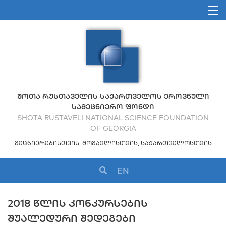
ᲨᲝᲗᲐ ᲠᲣᲡᲗᲐᲕᲔᲚᲘᲡ ᲡᲐᲥᲐᲠᲗᲕᲔᲚᲝᲡ ᲔᲠᲝᲕᲜᲣᲚᲘ
ᲡᲐᲛᲔᲪᲜᲘᲔᲠᲝ ᲤᲝᲜᲓᲘ
SHOTA RUSTAVELI NATIONAL SCIENCE FOUNDATION
OF GEORGIA
ᲛᲔᲪᲜᲘᲔᲠᲔᲑᲘᲡᲗᲕᲘᲡ, ᲛᲝᲛᲐᲕᲚᲘᲡᲗᲕᲘᲡ, ᲡᲐᲥᲐᲠᲗᲕᲔᲚᲝᲡᲗᲕᲘᲡ
EN
2018 ᲬᲚᲘᲡ ᲙᲝᲜᲙᲣᲠᲡᲔᲑᲘᲡ
ᲨᲣᲐᲚᲔᲓᲣᲠᲘ ᲨᲔᲓᲔᲒᲔᲑᲘ