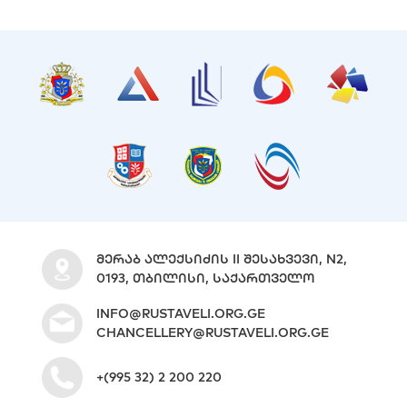
ᲛᲔᲠᲐᲑ ᲐᲚᲔᲥᲡᲘᲫᲘᲡ II ᲨᲔᲡᲐᲮᲕᲔᲕᲘ, N2,
0193, ᲗᲑᲘᲚᲘᲡᲘ, ᲡᲐᲥᲐᲠᲗᲕᲔᲚᲝ
INFO@RUSTAVELI.ORG.GE
CHANCELLERY@RUSTAVELI.ORG.GE
+(995 32) 2 200 220