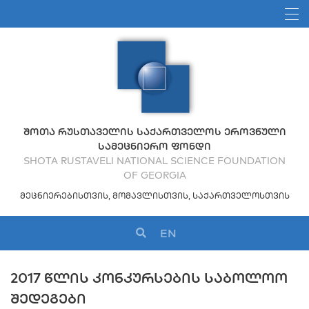
ᲨᲝᲗᲐ ᲠᲣᲡᲗᲐᲕᲔᲚᲘᲡ ᲡᲐᲥᲐᲠᲗᲕᲔᲚᲝᲡ ᲔᲠᲝᲕᲜᲣᲚᲘ
ᲡᲐᲛᲔᲪᲜᲘᲔᲠᲝ ᲤᲝᲜᲓᲘ
SHOTA RUSTAVELI NATIONAL SCIENCE FOUNDATION
OF GEORGIA
ᲛᲔᲪᲜᲘᲔᲠᲔᲑᲘᲡᲗᲕᲘᲡ, ᲛᲝᲛᲐᲕᲚᲘᲡᲗᲕᲘᲡ, ᲡᲐᲥᲐᲠᲗᲕᲔᲚᲝᲡᲗᲕᲘᲡ
EN
2017 ᲬᲚᲘᲡ ᲙᲝᲜᲙᲣᲠᲡᲔᲑᲘᲡ ᲡᲐᲑᲝᲚᲝᲝ
ᲨᲔᲓᲔᲒᲔᲑᲘ