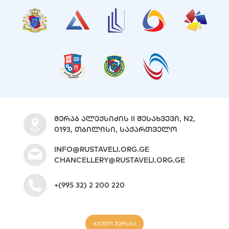
ᲛᲔᲠᲐᲑ ᲐᲚᲔᲥᲡᲘᲫᲘᲡ II ᲨᲔᲡᲐᲮᲕᲔᲕᲘ, N2,
0193, ᲗᲑᲘᲚᲘᲡᲘ, ᲡᲐᲥᲐᲠᲗᲕᲔᲚᲝ
INFO@RUSTAVELI.ORG.GE
CHANCELLERY@RUSTAVELI.ORG.GE
+(995 32) 2 200 220
ძველი ვერსია