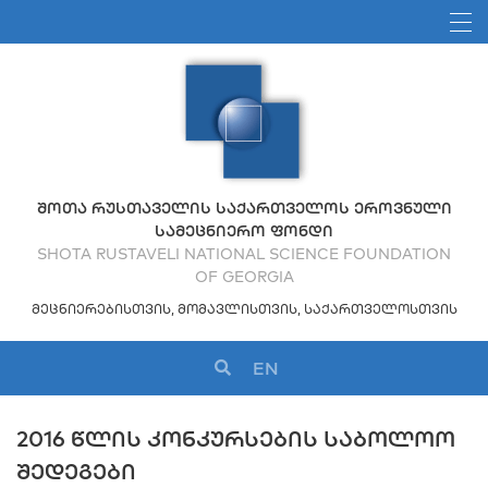
ᲨᲝᲗᲐ ᲠᲣᲡᲗᲐᲕᲔᲚᲘᲡ ᲡᲐᲥᲐᲠᲗᲕᲔᲚᲝᲡ ᲔᲠᲝᲕᲜᲣᲚᲘ
ᲡᲐᲛᲔᲪᲜᲘᲔᲠᲝ ᲤᲝᲜᲓᲘ
SHOTA RUSTAVELI NATIONAL SCIENCE FOUNDATION
OF GEORGIA
ᲛᲔᲪᲜᲘᲔᲠᲔᲑᲘᲡᲗᲕᲘᲡ, ᲛᲝᲛᲐᲕᲚᲘᲡᲗᲕᲘᲡ, ᲡᲐᲥᲐᲠᲗᲕᲔᲚᲝᲡᲗᲕᲘᲡ
EN
2016 ᲬᲚᲘᲡ ᲙᲝᲜᲙᲣᲠᲡᲔᲑᲘᲡ ᲡᲐᲑᲝᲚᲝᲝ
ᲨᲔᲓᲔᲒᲔᲑᲘ