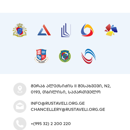
ᲛᲔᲠᲐᲑ ᲐᲚᲔᲥᲡᲘᲫᲘᲡ II ᲨᲔᲡᲐᲮᲕᲔᲕᲘ, N2,
0193, ᲗᲑᲘᲚᲘᲡᲘ, ᲡᲐᲥᲐᲠᲗᲕᲔᲚᲝ
INFO@RUSTAVELI.ORG.GE
CHANCELLERY@RUSTAVELI.ORG.GE
+(995 32) 2 200 220