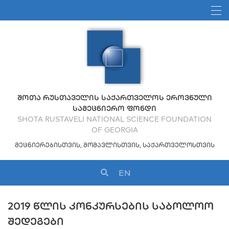
ᲨᲝᲗᲐ ᲠᲣᲡᲗᲐᲕᲔᲚᲘᲡ ᲡᲐᲥᲐᲠᲗᲕᲔᲚᲝᲡ ᲔᲠᲝᲕᲜᲣᲚᲘ
ᲡᲐᲛᲔᲪᲜᲘᲔᲠᲝ ᲤᲝᲜᲓᲘ
SHOTA RUSTAVELI NATIONAL SCIENCE FOUNDATION
OF GEORGIA
ᲛᲔᲪᲜᲘᲔᲠᲔᲑᲘᲡᲗᲕᲘᲡ, ᲛᲝᲛᲐᲕᲚᲘᲡᲗᲕᲘᲡ, ᲡᲐᲥᲐᲠᲗᲕᲔᲚᲝᲡᲗᲕᲘᲡ
EN
2019 ᲬᲚᲘᲡ ᲙᲝᲜᲙᲣᲠᲡᲔᲑᲘᲡ ᲡᲐᲑᲝᲚᲝᲝ
ᲨᲔᲓᲔᲒᲔᲑᲘ