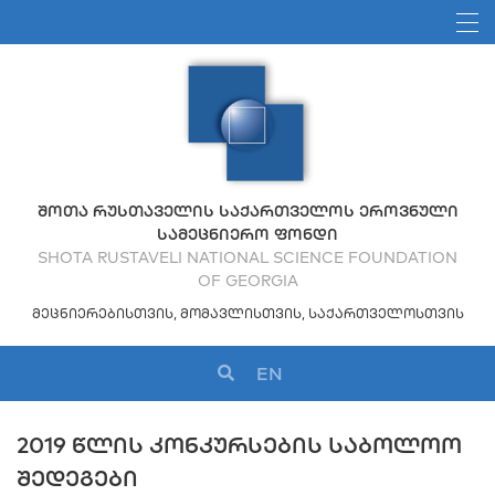
ᲨᲝᲗᲐ ᲠᲣᲡᲗᲐᲕᲔᲚᲘᲡ ᲡᲐᲥᲐᲠᲗᲕᲔᲚᲝᲡ ᲔᲠᲝᲕᲜᲣᲚᲘ
ᲡᲐᲛᲔᲪᲜᲘᲔᲠᲝ ᲤᲝᲜᲓᲘ
SHOTA RUSTAVELI NATIONAL SCIENCE FOUNDATION
OF GEORGIA
ᲛᲔᲪᲜᲘᲔᲠᲔᲑᲘᲡᲗᲕᲘᲡ, ᲛᲝᲛᲐᲕᲚᲘᲡᲗᲕᲘᲡ, ᲡᲐᲥᲐᲠᲗᲕᲔᲚᲝᲡᲗᲕᲘᲡ
EN
2019 ᲬᲚᲘᲡ ᲙᲝᲜᲙᲣᲠᲡᲔᲑᲘᲡ ᲡᲐᲑᲝᲚᲝᲝ
ᲨᲔᲓᲔᲒᲔᲑᲘ