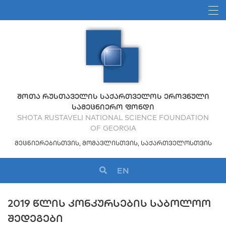
ᲨᲝᲗᲐ ᲠᲣᲡᲗᲐᲕᲔᲚᲘᲡ ᲡᲐᲥᲐᲠᲗᲕᲔᲚᲝᲡ ᲔᲠᲝᲕᲜᲣᲚᲘ
ᲡᲐᲛᲔᲪᲜᲘᲔᲠᲝ ᲤᲝᲜᲓᲘ
SHOTA RUSTAVELI NATIONAL SCIENCE FOUNDATION
OF GEORGIA
ᲛᲔᲪᲜᲘᲔᲠᲔᲑᲘᲡᲗᲕᲘᲡ, ᲛᲝᲛᲐᲕᲚᲘᲡᲗᲕᲘᲡ, ᲡᲐᲥᲐᲠᲗᲕᲔᲚᲝᲡᲗᲕᲘᲡ
EN
2019 ᲬᲚᲘᲡ ᲙᲝᲜᲙᲣᲠᲡᲔᲑᲘᲡ ᲡᲐᲑᲝᲚᲝᲝ
ᲨᲔᲓᲔᲒᲔᲑᲘ